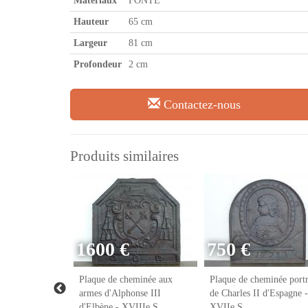
Matériaux
FONTE
Hauteur
65 cm
Largeur
81 cm
Profondeur
2 cm
Contactez-nous
Produits similaires
1600 €
750 €
eminée franc-
Plaque de cheminée aux
Plaque de cheminée portr
VIIIe S.
armes d'Alphonse III
de Charles II d'Espagne -
d'Elbène - XVIIIe S.
XVIIe S.