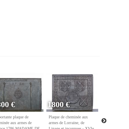
800 €
1800 €
ortante plaque de
Plaque de cheminée aux
Plaque de chem
minée aux armes de
armes de Lorraine, de
armes de Raoul
ance 1786 MADAME DE
Linage et inconnues - XVIe
notaire et tréso