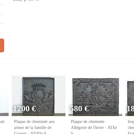
1200 €
580 €
1
ait
Plaque de cheminée aux
Plaque de cheminée
Imp
armes de la famille de
Allégorie de l'hiver - XIXe
che
Grassin - XVIIIe S.
S.
Fr