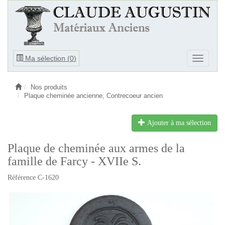
Ouvrir
Ma sélection (
0
)
Ouvrir
le
le
menu
menu
Nos produits
Plaque cheminée ancienne, Contrecoeur ancien
Ajouter à ma sélection
Plaque de cheminée aux armes de la
famille de Farcy - XVIIe S.
Référence C-1620