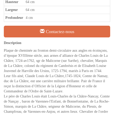
Hauteur
64 cm
Largeur
64 cm
Profondeur
4 cm
Contactez-nous
Description
Plaque de cheminée au fronton demi-circulaire aux angles en écoinçons,
d’époque XVIIIème siècle, aux armes d’alliance de Charles Louis de La
Châtre, 1724-av1762, sgr de Malicorne (sur Sarthe), chevalier, Marquis
de La Châtre, colonel du régiment de Cambrésis et de Elisabeth Louise
Jouvenel de Harville des Ursins, 1725-1794, mariés à Paris en 1744.
Leur fils ainé, Claude Louis de La Châtre,1745-1824, Comte de Nansay,
duc de La Châtre, eut une carrière militaire brillante. Pair de France il
reçut la distinction d’Officier de la Légion d'Honneur et celle de
Commandeur de l'Ordre de Saint-Lazare.
Le père de Charles Louis était Louis-Charles de la Châtre-Nancay, Comte
de Nançay , baron de Varennes-l'Enfant, de Bonnefontaine, de La Roche-
Simon, marquis de La Châtre, seigneur de Malicorne, du Plessis, de
Champfreau, de Varennes-en-Anjou, et autres lieux. Chevalier de l'ordre