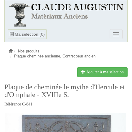
Ouvrir
Ma sélection (
0
)
Ouvrir
le
le
menu
menu
Nos produits
Plaque cheminée ancienne, Contrecoeur ancien
Ajouter à ma sélection
Plaque de cheminée le mythe d'Hercule et
d'Omphale - XVIIIe S.
Référence C-841