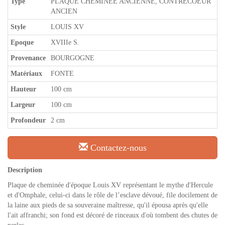
Type
PLAQUE CHEMINÉE ANCIENNE, CONTRECOEUR
ANCIEN
Style
LOUIS XV
Epoque
XVIIIe S.
Provenance
BOURGOGNE
Matériaux
FONTE
Hauteur
100 cm
Largeur
100 cm
Profondeur
2 cm
Contactez-nous
Description
Plaque de cheminée d'époque Louis XV représentant le mythe d'Hercule
et d'Omphale, celui-ci dans le rôle de l’esclave dévoué, file docilement de
la laine aux pieds de sa souveraine maîtresse, qu'il épousa après qu'elle
l'ait affranchi; son fond est décoré de rinceaux d'où tombent des chutes de