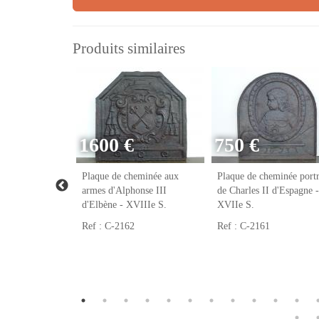
Produits similaires
1600 €
750 €
eminée franc-
Plaque de cheminée aux
Plaque de cheminée portr
VIIIe S.
armes d'Alphonse III
de Charles II d'Espagne -
d'Elbène - XVIIIe S.
XVIIe S.
Ref : C-2162
Ref : C-2161