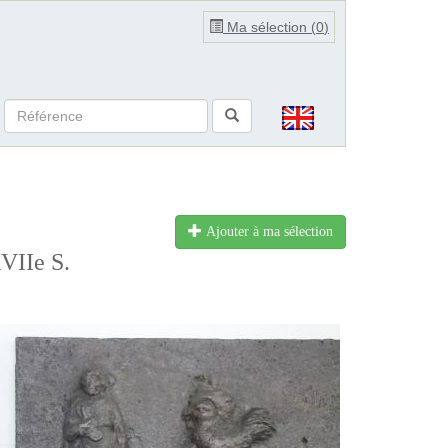
Ma sélection (
0
)
Ajouter à ma sélection
XVIIe S.