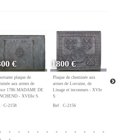
800 €
1800 €
ortante plaque de
Plaque de cheminée aux
Plaque de chem
minée aux armes de
armes de Lorraine, de
armes de Raoul
ance 1786 MADAME DE
Linage et inconnues - XVIe
notaire et tréso
NCHEND - XVIIIe S.
S.
François Ier - 
 : C-2158
Ref : C-2156
Ref : C-2123