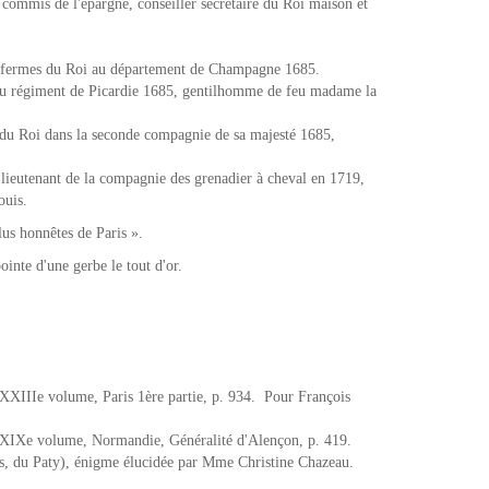
é commis de l'épargne, conseiller secrétaire du Roi maison et
s fermes du Roi au département de Champagne 1685.
au régiment de Picardie 1685, gentilhomme de feu madame la
du Roi dans la seconde compagnie de sa majesté 1685,
ieutenant de la compagnie des grenadier à cheval en 1719,
ouis.
lus honnêtes de Paris ».
inte d'une gerbe le tout d'or.
XIIIe volume, Paris 1ère partie, p. 934. Pour François
XIXe volume, Normandie, Généralité d'Alençon, p. 419.
s, du Paty), énigme élucidée par Mme Christine Chazeau.