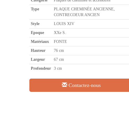
Catégorie
Plaques de cheminée et accessoires
Type
PLAQUE CHEMINÉE ANCIENNE,
CONTRECOEUR ANCIEN
Style
LOUIS XIV
Epoque
XXe S.
Matériaux
FONTE
Hauteur
76 cm
Largeur
67 cm
Profondeur
3 cm
Contactez-nous