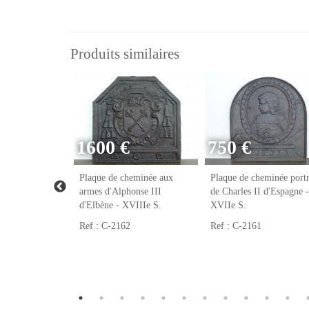
Produits similaires
1600 €
750 €
eminée franc-
Plaque de cheminée aux
Plaque de cheminée portr
VIIIe S.
armes d'Alphonse III
de Charles II d'Espagne -
d'Elbène - XVIIIe S.
XVIIe S.
Ref : C-2162
Ref : C-2161