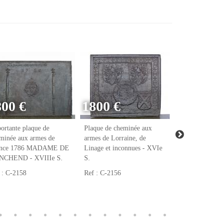
800 €
1800 €
ortante plaque de
Plaque de cheminée aux
Plaque de chem
minée aux armes de
armes de Lorraine, de
armes de Raoul
ance 1786 MADAME DE
Linage et inconnues - XVIe
notaire et tréso
NCHEND - XVIIIe S.
S.
François Ier - 
 : C-2158
Ref : C-2156
Ref : C-2123