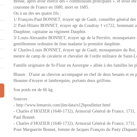
Bresse, après avoir exercé des « commissions principales », et avoir ét
couronne de France en 1680, mort en 1685.
Ou à un des ses quatre fils :
1/ François-Paul BONNET, écuyer sgr de Gault, conseiller général de
2/ Paul-Hilaire BONNET, écuyer sgr du Coudray † v1722, lieutenant 
Dauphine, capitaine au régiment Dauphin.
3/ Louis-Alexandre BONNET, écuyer sgr de la Perrière, mousquetaire 
gentilhomme ordinaire de feue madame la première dauphine.
4/ Charles-Louis BONNET, écuyer sgr de Gault, mousquetaire du Roi, l
mestre de camp de cavalerie et chevalier de l'ordre militaire de Saint-L
Famille originaire de St-Flour en Auvergne « alliée à des familles les p
Blason : D'azur au chevron accompagné en chef de deux besants et en po
Heaume d'écuyer et lambrequins, portants deux griffons.
Son poids est de 66 kg.
Sources :
- http://www.lemarois.com/jlm/data/n12bpoulletier.html
- Charles d’HOZIER (1640-1732), Armorial Général de France, 1711, X
Paul Bonnet.
- Charles d’HOZIER (1640-1732), Armorial Général de France, 1711, 
Pour Marguerite Bonnet, femme de Jacques François du Pasty (Dupasti