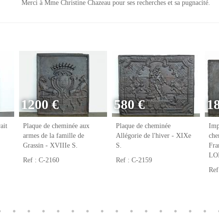
Merci à Mme Christine Chazeau pour ses recherches et sa pugnacité.
1200 €
580 €
1
ait
Plaque de cheminée aux
Plaque de cheminée
Imp
armes de la famille de
Allégorie de l'hiver - XIXe
che
Grassin - XVIIIe S.
S.
Fr
LO
Ref : C-2160
Ref : C-2159
Ref