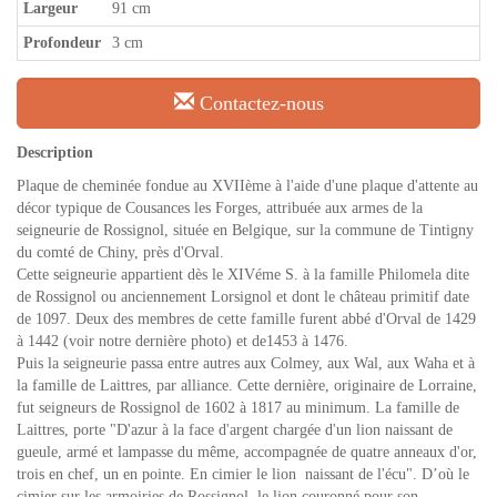
Largeur
91 cm
Profondeur
3 cm
Contactez-nous
Description
Plaque de cheminée fondue au XVIIème à l'aide d'une plaque d'attente au
décor typique de Cousances les Forges, attribuée aux armes de la
seigneurie de Rossignol, située en Belgique, sur la commune de Tintigny
du comté de Chiny, près d'Orval.
Cette seigneurie appartient dès le XIVéme S. à la famille Philomela dite
de Rossignol ou anciennement Lorsignol et dont le château primitif date
de 1097. Deux des membres de cette famille furent abbé d'Orval de 1429
à 1442 (voir notre dernière photo) et de1453 à 1476.
Puis la seigneurie passa entre autres aux Colmey, aux Wal, aux Waha et à
la famille de Laittres, par alliance. Cette dernière, originaire de Lorraine,
fut seigneurs de Rossignol de 1602 à 1817 au minimum. La famille de
Laittres, porte "D'azur à la face d'argent chargée d'un lion naissant de
gueule, armé et lampasse du même, accompagnée de quatre anneaux d'or,
trois en chef, un en pointe. En cimier le lion naissant de l'écu". D’où le
cimier sur les armoiries de Rossignol, le lion couronné pour son