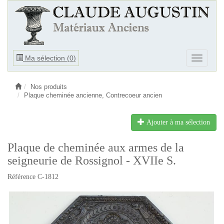
Ouvrir
Ma sélection (
0
)
Ouvrir
le
le
menu
menu
Nos produits
Plaque cheminée ancienne, Contrecoeur ancien
Ajouter à ma sélection
Plaque de cheminée aux armes de la
seigneurie de Rossignol - XVIIe S.
Référence C-1812