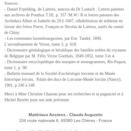
Sources :
- Daniel Erpelding, de Laittres, sources du Dr Loutsch : Lettres patentes
aux archives de Ponthoz T.III, p. 357 /M.W./ R et lettres patentes des
Archiducs Albert et Isabelle du 29-I-1607, réhabilitation de noblesse en
faveur des frères Pierre, François et Nicolas de Laittres, natifs du comté
de Chiny.
- Les communes luxembourgeoises, par Em. Tandel, 1890,
L'arrondissement de Virton, tome 3, p. 618.
- Dictionnaire généalogique et héraldique des familles nobles du royaume
de Belgique par M. Félix Victor Goethals, 1849-1852, tome 3 et 4.
- Dictionnaire encyclopédique des marques et monogrammes, Ris-Paquot,
tome 1, p. 90.
- Bulletin mensuel de la Société d'archéologie lorraine et du Musée
historique lorrain, Palais des ducs de Lorraine-Musée lorrain (Nancy),
1901, p.246 à 248.
Merci à Mme Christine Chazeau pour ses recherches et sa pugnacité et à
Michel Rezette pour son aide précieuse.
Matériaux Anciens - Claude Augustin
104 route nationale 6, 69380 Les Chères - France