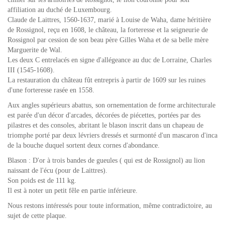
affiliation au duché de Luxembourg.
Claude de Laittres, 1560-1637, marié à Louise de Waha, dame héritière
de Rossignol, reçu en 1608, le château, la forteresse et la seigneurie de
Rossignol par cession de son beau père Gilles Waha et de sa belle mère
Marguerite de Wal.
Les deux C entrelacés en signe d'allégeance au duc de Lorraine, Charles
III (1545-1608).
La restauration du château fût entrepris à partir de 1609 sur les ruines
d'une forteresse rasée en 1558.
Aux angles supérieurs abattus, son ornementation de forme architecturale
est parée d'un décor d'arcades, décorées de piécettes, portées par des
pilastres et des consoles, abritant le blason inscrit dans un chapeau de
triomphe porté par deux lévriers dressés et surmonté d'un mascaron d'inca
de la bouche duquel sortent deux cornes d'abondance.
Blason : D'or à trois bandes de gueules ( qui est de Rossignol) au lion
naissant de l'écu (pour de Laittres).
Son poids est de 111 kg.
Il est à noter un petit fêle en partie inférieure.
Nous restons intéressés pour toute information, même contradictoire, au
sujet de cette plaque.