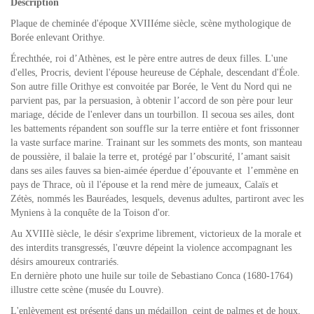
Description
Plaque de cheminée d'époque XVIIIéme siècle, scène mythologique de
Borée enlevant Orithye.
Érechthée, roi d’Athènes, est le père entre autres de deux filles. L'une
d'elles, Procris, devient l'épouse heureuse de Céphale, descendant d'Éole.
Son autre fille Orithye est convoitée par Borée, le Vent du Nord qui ne
parvient pas, par la persuasion, à obtenir l’accord de son père pour leur
mariage, décide de l'enlever dans un tourbillon. Il secoua ses ailes, dont
les battements répandent son souffle sur la terre entière et font frissonner
la vaste surface marine. Trainant sur les sommets des monts, son manteau
de poussière, il balaie la terre et, protégé par l’obscurité, l’amant saisit
dans ses ailes fauves sa bien-aimée éperdue d’épouvante et l’emmène en
pays de Thrace, où il l'épouse et la rend mère de jumeaux, Calaïs et
Zétès, nommés les Bauréades, lesquels, devenus adultes, partiront avec les
Myniens à la conquête de la Toison d'or.
Au XVIIIè siècle, le désir s'exprime librement, victorieux de la morale et
des interdits transgressés, l'œuvre dépeint la violence accompagnant les
désirs amoureux contrariés.
En dernière photo une huile sur toile de Sebastiano Conca (1680-1764)
illustre cette scène (musée du Louvre).
L'enlèvement est présenté dans un médaillon ceint de palmes et de houx,