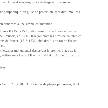
es : enclume et marteau, pince de forge et un compas
 périphérique, en guise de protection, sont dits "moulés à
 en tiendrons à une simple énumération.
i Henri II (1519-1559), deuxième fils de François I et de
né François, en 1536. Il reçoit alors les titres de dauphin et
ois de France (1518-1536) aîné des fils du roi de France
ance.
 l'escalier monumental desservant le premier étage de la
, édifiée sous Louis XII entre 1504 et 1511, détruit par un
isey.
1 et p. 285 à 287, Trois séries de plaque pionnières, dont
.