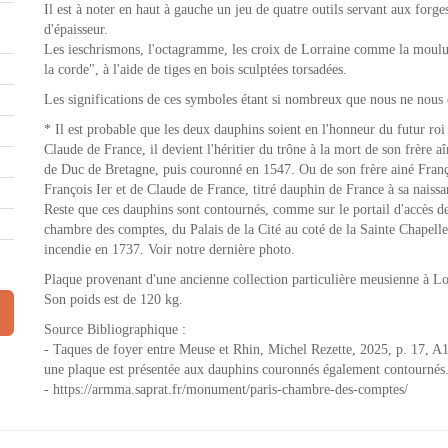
Il est à noter en haut à gauche un jeu de quatre outils servant aux forg
d'épaisseur.
Les ieschrismons, l'octagramme, les croix de Lorraine comme la moulure
la corde", à l'aide de tiges en bois sculptées torsadées.
Les significations de ces symboles étant si nombreux que nous ne nous
* Il est probable que les deux dauphins soient en l'honneur du futur ro
Claude de France, il devient l'héritier du trône à la mort de son frère aî
de Duc de Bretagne, puis couronné en 1547. Ou de son frère ainé Franç
François Ier et de Claude de France, titré dauphin de France à sa naiss
Reste que ces dauphins sont contournés, comme sur le portail d'accès de
chambre des comptes, du Palais de la Cité au coté de la Sainte Chapelle
incendie en 1737. Voir notre dernière photo.
Plaque provenant d'une ancienne collection particulière meusienne à Lo
Son poids est de 120 kg.
Source Bibliographique :
- Taques de foyer entre Meuse et Rhin, Michel Rezette, 2025, p. 17, A1-
une plaque est présentée aux dauphins couronnés également contournés
- https://armma.saprat.fr/monument/paris-chambre-des-comptes/