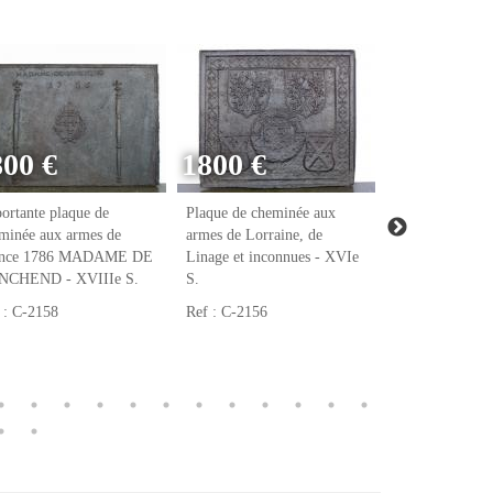
800 €
1800 €
ortante plaque de
Plaque de cheminée aux
Plaque de chem
minée aux armes de
armes de Lorraine, de
armes de Raoul
ance 1786 MADAME DE
Linage et inconnues - XVIe
notaire et tréso
NCHEND - XVIIIe S.
S.
François Ier - 
 : C-2158
Ref : C-2156
Ref : C-2123