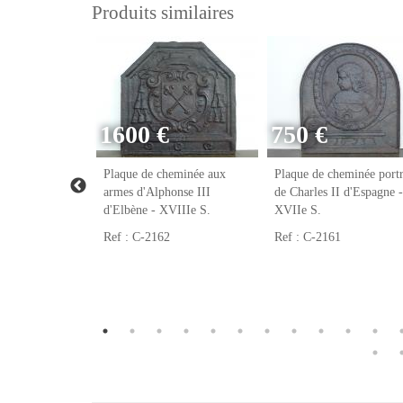
Produits similaires
1600 €
750 €
eminée franc-
Plaque de cheminée aux
Plaque de cheminée portr
VIIIe S.
armes d'Alphonse III
de Charles II d'Espagne -
d'Elbène - XVIIIe S.
XVIIe S.
Ref : C-2162
Ref : C-2161