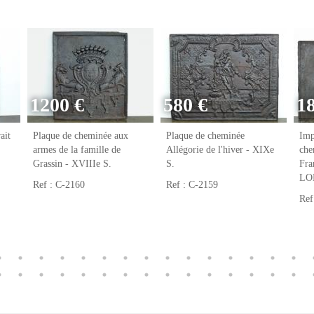
1200 €
580 €
1
ait
Plaque de cheminée aux
Plaque de cheminée
Imp
armes de la famille de
Allégorie de l'hiver - XIXe
che
Grassin - XVIIIe S.
S.
Fr
LO
Ref : C-2160
Ref : C-2159
Ref