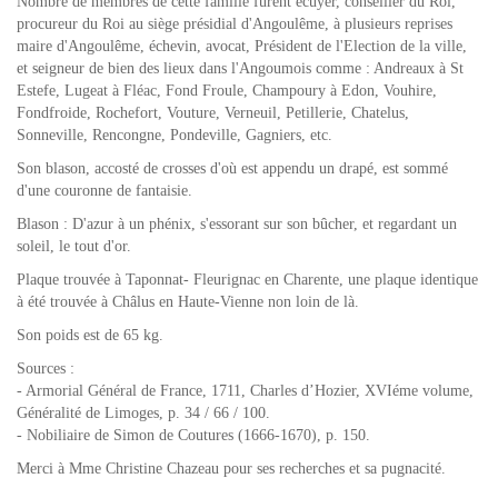
Nombre de membres de cette famille furent écuyer, conseiller du Roi,
procureur du Roi au siège présidial d'Angoulême, à plusieurs reprises
maire d'Angoulême, échevin, avocat, Président de l'Election de la ville,
et seigneur de bien des lieux dans l'Angoumois comme : Andreaux à St
Estefe, Lugeat à Fléac, Fond Froule, Champoury à Edon, Vouhire,
Fondfroide, Rochefort, Vouture, Verneuil, Petillerie, Chatelus,
Sonneville, Rencongne, Pondeville, Gagniers, etc.
Son blason, accosté de crosses d'où est appendu un drapé, est sommé
d'une couronne de fantaisie.
Blason : D'azur à un phénix, s'essorant sur son bûcher, et regardant un
soleil, le tout d'or.
Plaque trouvée à Taponnat- Fleurignac en Charente, une plaque identique
à été trouvée à Châlus en Haute-Vienne non loin de là.
Son poids est de 65 kg.
Sources :
- Armorial Général de France, 1711, Charles d’Hozier, XVIéme volume,
Généralité de Limoges, p. 34 / 66 / 100.
- Nobiliaire de Simon de Coutures (1666-1670), p. 150.
Merci à Mme Christine Chazeau pour ses recherches et sa pugnacité.