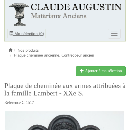
Ouvrir
Ma sélection (
0
)
Ouvrir
le
le
menu
menu
Nos produits
Plaque cheminée ancienne, Contrecoeur ancien
Ajouter à ma sélection
Plaque de cheminée aux armes attribuées à
la famille Lambert - XXe S.
Référence C-1517