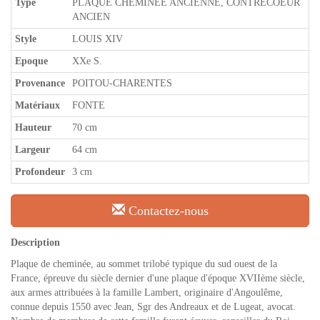
Type
PLAQUE CHEMINÉE ANCIENNE, CONTRECOEUR
ANCIEN
Style
LOUIS XIV
Epoque
XXe S.
Provenance
POITOU-CHARENTES
Matériaux
FONTE
Hauteur
70 cm
Largeur
64 cm
Profondeur
3 cm
Contactez-nous
Description
Plaque de cheminée, au sommet trilobé typique du sud ouest de la
France, épreuve du siècle dernier d'une plaque d'époque XVIIème siècle,
aux armes attribuées à la famille Lambert, originaire d'Angoulême,
connue depuis 1550 avec Jean, Sgr des Andreaux et de Lugeat, avocat.