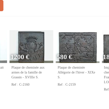
1200 €
580 €
1
ait
Plaque de cheminée aux
Plaque de cheminée
Imp
armes de la famille de
Allégorie de l'hiver - XIXe
che
Grassin - XVIIIe S.
S.
Fr
LO
Ref : C-2160
Ref : C-2159
Ref