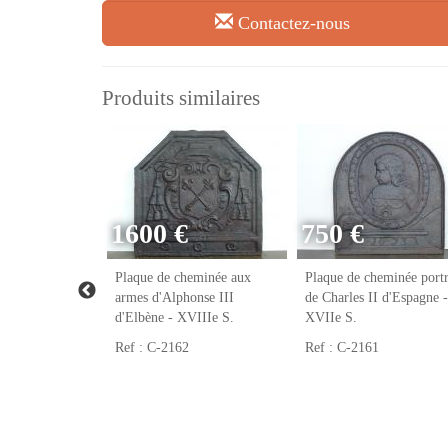
Contactez-nous
Produits similaires
1600 €
750 €
eminée franc-
Plaque de cheminée aux
Plaque de cheminée portr
VIIIe S.
armes d'Alphonse III
de Charles II d'Espagne -
d'Elbène - XVIIIe S.
XVIIe S.
Ref : C-2162
Ref : C-2161