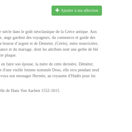
Ajouter à ma sélection
 siècle dans le goût néoclassique de la Grèce antique. Aux
e, ange gardien des voyageurs, du commerce et guide des
et la bourse d’argent et de Demeter, (Cérés), mère nourricière,
ssance et du mariage, dont les attributs sont une gerbe de blé
tte plaque.
n faire son épouse, la mère de cette dernière, Déméter,
forme d'une vieille femme nommée Doso, elle erra pendant neuf
 envoya son messager Hermès, au royaume d'Hadès pour lui
relle de Hans Von Aachen 1552-1615.