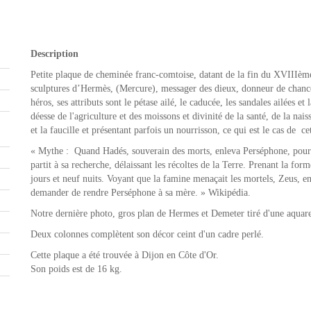
Description
Petite plaque de cheminée franc-comtoise, datant de la fin du XVIIIème
sculptures d’Hermès, (Mercure), messager des dieux, donneur de chanc
héros, ses attributs sont le pétase ailé, le caducée, les sandales ailées 
déesse de l'agriculture et des moissons et divinité de la santé, de la nai
et la faucille et présentant parfois un nourrisson, ce qui est le cas de ce
« Mythe : Quand Hadés, souverain des morts, enleva Perséphone, pour e
partit à sa recherche, délaissant les récoltes de la Terre. Prenant la 
jours et neuf nuits. Voyant que la famine menaçait les mortels, Zeus,
demander de rendre Perséphone à sa mère. » Wikipédia.
Notre dernière photo, gros plan de Hermes et Demeter tiré d'une aqua
Deux colonnes complètent son décor ceint d'un cadre perlé.
Cette plaque a été trouvée à Dijon en Côte d'Or.
Son poids est de 16 kg.