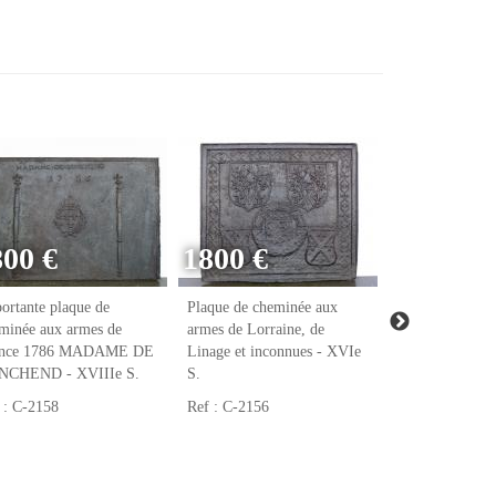
800 €
1800 €
ortante plaque de
Plaque de cheminée aux
Plaque de chem
minée aux armes de
armes de Lorraine, de
armes de Raoul
ance 1786 MADAME DE
Linage et inconnues - XVIe
notaire et tréso
NCHEND - XVIIIe S.
S.
François Ier - 
 : C-2158
Ref : C-2156
Ref : C-2123