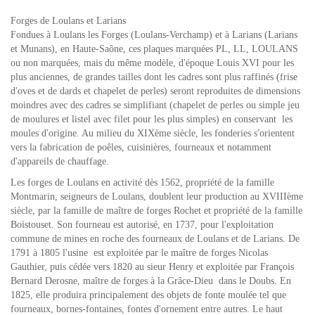
Forges de Loulans et Larians
Fondues à Loulans les Forges (Loulans-Verchamp) et à Larians (Larians
et Munans), en Haute-Saône, ces plaques marquées PL, LL, LOULANS
ou non marquées, mais du même modèle, d'époque Louis XVI pour les
plus anciennes, de grandes tailles dont les cadres sont plus raffinés (frise
d'oves et de dards et chapelet de perles) seront reproduites de dimensions
moindres avec des cadres se simplifiant (chapelet de perles ou simple jeu
de moulures et listel avec filet pour les plus simples) en conservant les
moules d'origine. Au milieu du XIXème siècle, les fonderies s'orientent
vers la fabrication de poêles, cuisinières, fourneaux et notamment
d'appareils de chauffage.
Les forges de Loulans en activité dès 1562, propriété de la famille
Montmarin, seigneurs de Loulans, doublent leur production au XVIIIème
siècle, par la famille de maître de forges Rochet et propriété de la famille
Boistouset. Son fourneau est autorisé, en 1737, pour l'exploitation
commune de mines en roche des fourneaux de Loulans et de Larians. De
1791 à 1805 l'usine est exploitée par le maître de forges Nicolas
Gauthier, puis cédée vers 1820 au sieur Henry et exploitée par François
Bernard Derosne, maître de forges à la Grâce-Dieu dans le Doubs. En
1825, elle produira principalement des objets de fonte moulée tel que
fourneaux, bornes-fontaines, fontes d'ornement entre autres. Le haut