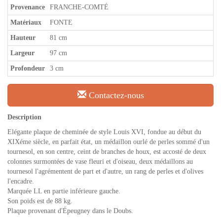
Provenance
FRANCHE-COMTÉ
Matériaux
FONTE
Hauteur
81 cm
Largeur
97 cm
Profondeur
3 cm
Contactez-nous
Description
Elégante plaque de cheminée de style Louis XVI, fondue au début du
XIXéme siècle, en parfait état, un médaillon ourlé de perles sommé d'un
tournesol, en son centre, ceint de branches de houx, est accosté de deux
colonnes surmontées de vase fleuri et d'oiseau, deux médaillons au
tournesol l'agrémentent de part et d'autre, un rang de perles et d'olives
l'encadre.
Marquée LL en partie inférieure gauche.
Son poids est de 88 kg.
Plaque provenant d'Épeugney dans le Doubs.