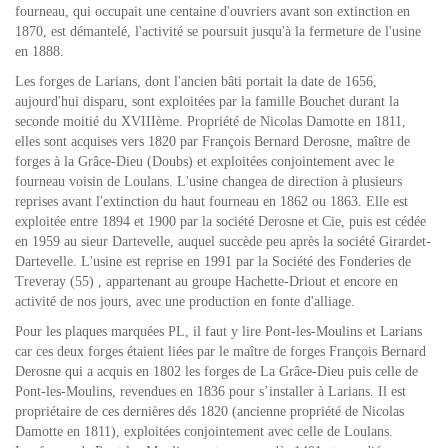
fourneau, qui occupait une centaine d'ouvriers avant son extinction en
1870, est démantelé, l'activité se poursuit jusqu'à la fermeture de l'usine
en 1888.
Les forges de Larians, dont l'ancien bâti portait la date de 1656,
aujourd'hui disparu, sont exploitées par la famille Bouchet durant la
seconde moitié du XVIIIème. Propriété de Nicolas Damotte en 1811,
elles sont acquises vers 1820 par François Bernard Derosne, maître de
forges à la Grâce-Dieu (Doubs) et exploitées conjointement avec le
fourneau voisin de Loulans. L'usine changea de direction à plusieurs
reprises avant l'extinction du haut fourneau en 1862 ou 1863. Elle est
exploitée entre 1894 et 1900 par la société Derosne et Cie, puis est cédée
en 1959 au sieur Dartevelle, auquel succède peu après la société Girardet-
Dartevelle. L'usine est reprise en 1991 par la Société des Fonderies de
Treveray (55) , appartenant au groupe Hachette-Driout et encore en
activité de nos jours, avec une production en fonte d'alliage.
Pour les plaques marquées PL, il faut y lire Pont-les-Moulins et Larians
car ces deux forges étaient liées par le maître de forges François Bernard
Derosne qui a acquis en 1802 les forges de La Grâce-Dieu puis celle de
Pont-les-Moulins, revendues en 1836 pour s’installer à Larians. Il est
propriétaire de ces dernières dés 1820 (ancienne propriété de Nicolas
Damotte en 1811), exploitées conjointement avec celle de Loulans.