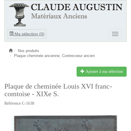
Ouvrir
Ma sélection (
0
)
Ouvrir
le
le
menu
menu
Nos produits
Plaque cheminée ancienne, Contrecoeur ancien
Ajouter à ma sélection
Plaque de cheminée Louis XVI franc-
comtoise - XIXe S.
Référence C-1638