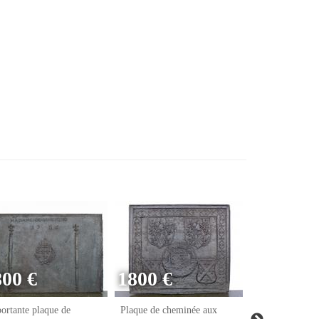
800 €
1800 €
ortante plaque de
Plaque de cheminée aux
Plaque de chem