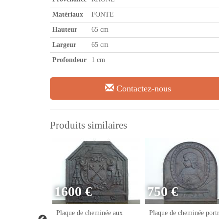
Matériaux
FONTE
Hauteur
65 cm
Largeur
65 cm
Profondeur
1 cm
Contactez-nous
Produits similaires
1600 €
750 €
eminée franc-
Plaque de cheminée aux
Plaque de cheminée portr