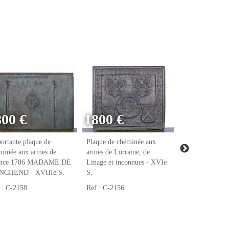
800 €
1800 €
ortante plaque de
Plaque de cheminée aux
Plaque de chem
minée aux armes de
armes de Lorraine, de
armes de Raoul
ance 1786 MADAME DE
Linage et inconnues - XVIe
notaire et tréso
NCHEND - XVIIIe S.
S.
François Ier - 
 : C-2158
Ref : C-2156
Ref : C-2123