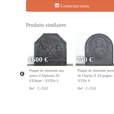
Contactez-nous
Produits similaires
1600 €
750 €
eminée franc-
Plaque de cheminée aux
Plaque de cheminée portr
VIIIe S.
armes d'Alphonse III
de Charles II d'Espagne -
d'Elbène - XVIIIe S.
XVIIe S.
Ref : C-2162
Ref : C-2161