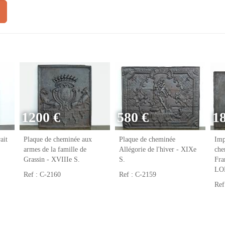
1200 €
580 €
1
ait
Plaque de cheminée aux
Plaque de cheminée
Imp
armes de la famille de
Allégorie de l'hiver - XIXe
che
Grassin - XVIIIe S.
S.
Fr
LO
Ref : C-2160
Ref : C-2159
Ref