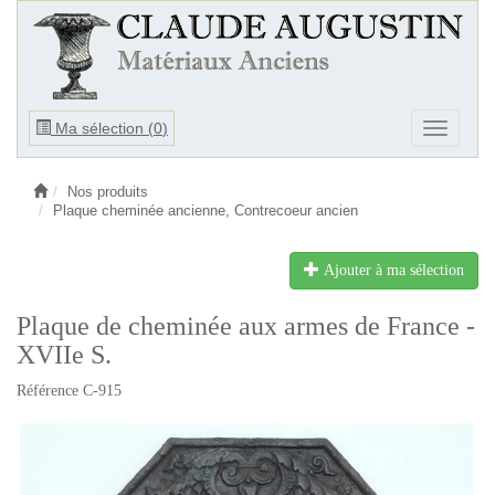
Ouvrir
Ma sélection (
0
)
Ouvrir
le
le
menu
menu
Nos produits
Plaque cheminée ancienne, Contrecoeur ancien
Ajouter à ma sélection
Plaque de cheminée aux armes de France -
XVIIe S.
Référence C-915