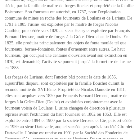
siècle, par la famille de maître de forges Rochet et propriété de la famille
Boistouset. Son fourneau est autorisé, en 1737, pour l'exploitation
commune de mines en roche des fourneaux de Loulans et de Larians. De
1791 à 1805 l'usine est exploitée par le maître de forges Nicolas
Gauthier, puis cédée vers 1820 au sieur Henry et exploitée par François
Bernard Derosne, maître de forges à la Grâce-Dieu dans le Doubs. En
1825, elle produira principalement des objets de fonte moulée tel que
fourneaux, bornes-fontaines, fontes d'ornement entre autres. Le haut
fourneau, qui occupait une centaine d'ouvriers avant son extinction en
1870, est démantelé, l'activité se poursuit jusqu'à la fermeture de l'usine
en 1888.
Les forges de Larians, dont l'ancien bâti portait la date de 1656,
aujourd'hui disparu, sont exploitées par la famille Bouchet durant la
seconde moitié du XVIIIème. Propriété de Nicolas Damotte en 1811,
elles sont acquises vers 1820 par François Bernard Derosne, maître de
forges à la Grâce-Dieu (Doubs) et exploitées conjointement avec le
fourneau voisin de Loulans. L'usine changea de direction à plusieurs
reprises avant l'extinction du haut fourneau en 1862 ou 1863. Elle est
exploitée entre 1894 et 1900 par la société Derosne et Cie, puis est cédée
en 1959 au sieur Dartevelle, auquel succède peu après la société Girardet-
Dartevelle. L'usine est reprise en 1991 par la Société des Fonderies de