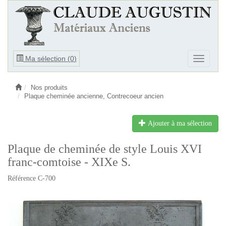
Ouvrir
Ma sélection (
0
)
Ouvrir
le
le
menu
menu
Nos produits
Plaque cheminée ancienne, Contrecoeur ancien
Ajouter à ma sélection
Plaque de cheminée de style Louis XVI
franc-comtoise - XIXe S.
Référence C-700