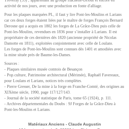
Treveray (55) , appartenant au groupe Hachette-Driout et encore en
activité de nos jours, avec une production en fonte d'alliage.
Pour les plaques marquées PL, il faut y lire Pont-les-Moulins et Larians
car ces deux forges étaient liées par le maître de forges François Bernard
Derosne qui a acquis en 1802 les forges de La Grâce-Dieu puis celle de
Pont-les-Moulins, revendues en 1836 pour s’installer à Larians. Il est
propriétaire de ces dernières dés 1820 (ancienne propriété de Nicolas
Damotte en 1811), exploitées conjointement avec celle de Loulans.
Les forges de Pont-les-Moulins sont connues dès 1401 et amodiées avec
la mine située près de Baume-les-Dames.
Sources :
- Plaques similaires musée comtois de Besançon
- Pop.culture, Patrimoine architectural (Mérimée), Raphaël Favereaux,
pour Loulans et Larians, notices très complètes.
- Pierre Gresser, De la mine à la forge en Franche-Comté, des origines au
XIXème siècle, 1990, page 117/127/143.
- Journal de la société statistique de Paris, tome 65 (1924), p. 111.
- Archives départementales du Doubs : 9J Forges de la Grâce-Dieu à
Pont-les-Moulins et Larians.
Matériaux Anciens - Claude Augustin