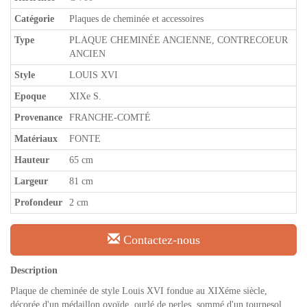
Catégorie
Plaques de cheminée et accessoires
Type
PLAQUE CHEMINÉE ANCIENNE, CONTRECOEUR
ANCIEN
Style
LOUIS XVI
Epoque
XIXe S.
Provenance
FRANCHE-COMTÉ
Matériaux
FONTE
Hauteur
65 cm
Largeur
81 cm
Profondeur
2 cm
Contactez-nous
Description
Plaque de cheminée de style Louis XVI fondue au XIXéme siècle,
décorée d'un médaillon ovoïde, ourlé de perles, sommé d'un tournesol,