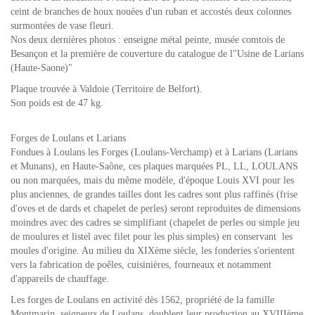
ceint de branches de houx nouées d'un ruban et accostés deux colonnes
surmontées de vase fleuri.
Nos deux dernières photos : enseigne métal peinte, musée comtois de
Besançon et la première de couverture du catalogue de l"Usine de Larians
(Haute-Saone)"
Plaque trouvée à Valdoie (Territoire de Belfort).
Son poids est de 47 kg.
Forges de Loulans et Larians
Fondues à Loulans les Forges (Loulans-Verchamp) et à Larians (Larians
et Munans), en Haute-Saône, ces plaques marquées PL, LL, LOULANS
ou non marquées, mais du même modèle, d'époque Louis XVI pour les
plus anciennes, de grandes tailles dont les cadres sont plus raffinés (frise
d'oves et de dards et chapelet de perles) seront reproduites de dimensions
moindres avec des cadres se simplifiant (chapelet de perles ou simple jeu
de moulures et listel avec filet pour les plus simples) en conservant les
moules d'origine. Au milieu du XIXème siècle, les fonderies s'orientent
vers la fabrication de poêles, cuisinières, fourneaux et notamment
d'appareils de chauffage.
Les forges de Loulans en activité dès 1562, propriété de la famille
Montmarin, seigneurs de Loulans, doublent leur production au XVIIIème