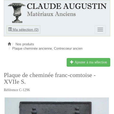
Ouvrir
Ma sélection (
0
)
Ouvrir
le
le
menu
menu
Nos produits
Plaque cheminée ancienne, Contrecoeur ancien
Ajouter à ma sélection
Plaque de cheminée franc-comtoise -
XVIIe S.
Référence C-1296