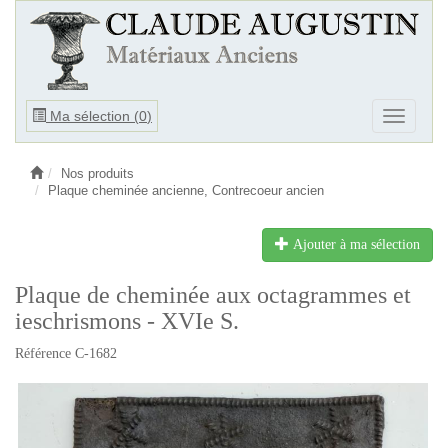
Ouvrir
Ma sélection (
0
)
Ouvrir
le
le
menu
menu
Nos produits
Plaque cheminée ancienne, Contrecoeur ancien
Ajouter à ma sélection
Plaque de cheminée aux octagrammes et
ieschrismons - XVIe S.
Référence C-1682