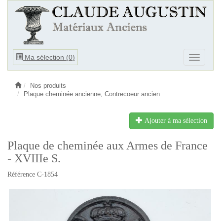
Ouvrir
Ma sélection (
0
)
Ouvrir
le
le
menu
menu
Nos produits
Plaque cheminée ancienne, Contrecoeur ancien
Ajouter à ma sélection
Plaque de cheminée aux Armes de France
- XVIIIe S.
Référence C-1854