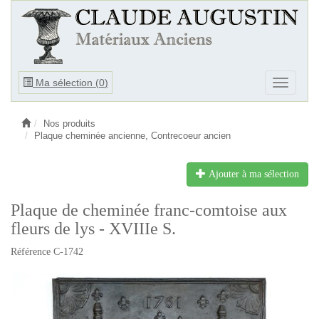
Ouvrir
Ma sélection (
0
)
Ouvrir
le
le
menu
menu
Nos produits
Plaque cheminée ancienne, Contrecoeur ancien
Ajouter à ma sélection
Plaque de cheminée franc-comtoise aux
fleurs de lys - XVIIIe S.
Référence C-1742