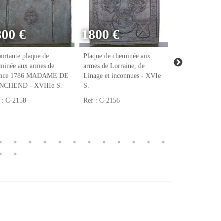
800 €
1800 €
ortante plaque de
Plaque de cheminée aux
Plaque de chem
minée aux armes de
armes de Lorraine, de
armes de Raoul
ance 1786 MADAME DE
Linage et inconnues - XVIe
notaire et tréso
NCHEND - XVIIIe S.
S.
François Ier - 
 : C-2158
Ref : C-2156
Ref : C-2123