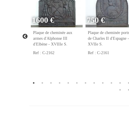
1600 €
750 €
eminée franc-
Plaque de cheminée aux
Plaque de cheminée portr
VIIIe S.
armes d'Alphonse III
de Charles II d'Espagne -
d'Elbène - XVIIIe S.
XVIIe S.
Ref : C-2162
Ref : C-2161