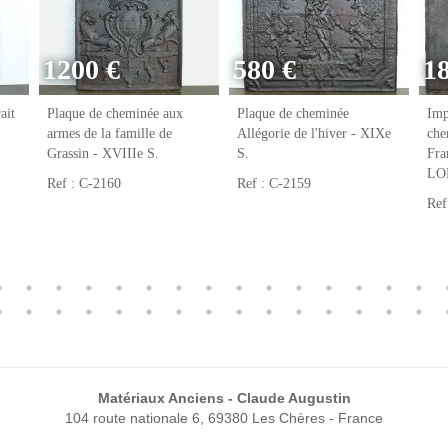
1200 €
580 €
1
ait
Plaque de cheminée aux
Plaque de cheminée
Imp
armes de la famille de
Allégorie de l'hiver - XIXe
che
Grassin - XVIIIe S.
S.
Fr
LO
Ref : C-2160
Ref : C-2159
Ref
Matériaux Anciens - Claude Augustin
104 route nationale 6, 69380 Les Chères - France