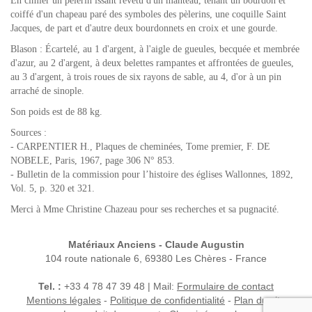
En cimier un pèlerin issant revêtu d'un manteau, tenant un bourdon et
coiffé d'un chapeau paré des symboles des pèlerins, une coquille Saint
Jacques, de part et d'autre deux bourdonnets en croix et une gourde.
Blason : Écartelé, au 1 d'argent, à l'aigle de gueules, becquée et membrée
d'azur, au 2 d'argent, à deux belettes rampantes et affrontées de gueules,
au 3 d'argent, à trois roues de six rayons de sable, au 4, d'or à un pin
arraché de sinople.
Son poids est de 88 kg.
Sources :
- CARPENTIER H., Plaques de cheminées, Tome premier, F. DE
NOBELE, Paris, 1967, page 306 N° 853.
- Bulletin de la commission pour l’histoire des églises Wallonnes, 1892,
Vol. 5, p. 320 et 321.
Merci à Mme Christine Chazeau pour ses recherches et sa pugnacité.
Matériaux Anciens - Claude Augustin
104 route nationale 6, 69380 Les Chères - France
Tel. :
+33 4 78 47 39 48 | Mail:
Formulaire de contact
Mentions légales
-
Politique de confidentialité
-
Plan du site