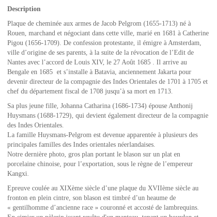
Description
Plaque de cheminée aux armes de Jacob Pelgrom (1655-1713) né à
Rouen, marchand et négociant dans cette ville, marié en 1681 à Catherine
Pigou (1656-1709). De confession protestante, il émigre à Amsterdam,
ville d’origine de ses parents, à la suite de la révocation de l’Edit de
Nantes avec l’accord de Louis XIV, le 27 Août 1685 . Il arrive au
Bengale en 1685 et s’installe à Batavia, anciennement Jakarta pour
devenir directeur de la compagnie des Indes Orientales de 1701 à 1705 et
chef du département fiscal de 1708 jusqu’à sa mort en 1713.
Sa plus jeune fille, Johanna Catharina (1686-1734) épouse Anthonij
Huysmans (1688-1729), qui devient également directeur de la compagnie
des Indes Orientales.
La famille Huysmans-Pelgrom est devenue apparentée à plusieurs des
principales familles des Indes orientales néerlandaises.
Notre dernière photo, gros plan portant le blason sur un plat en
porcelaine chinoise, pour l’exportation, sous le règne de l’empereur
Kangxi.
Epreuve coulée au XIXème siècle d’une plaque du XVIIème siècle au
fronton en plein cintre, son blason est timbré d’un heaume de
« gentilhomme d’ancienne race » couronné et accosté de lambrequins.