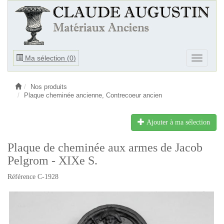
Ouvrir
Ma sélection (
0
)
Ouvrir
le
le
menu
menu
Nos produits
Plaque cheminée ancienne, Contrecoeur ancien
Ajouter à ma sélection
Plaque de cheminée aux armes de Jacob
Pelgrom - XIXe S.
Référence C-1928