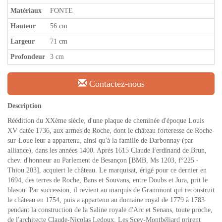
Matériaux
FONTE
Hauteur
56 cm
Largeur
71 cm
Profondeur
3 cm
Contactez-nous
Description
Réédition du XXème siècle, d'une plaque de cheminée d'époque Louis
XV datée 1736, aux armes de Roche, dont le château forteresse de Roche-
sur-Loue leur a appartenu, ainsi qu'à la famille de Darbonnay (par
alliance), dans les années 1400. Après 1615 Claude Ferdinand de Brun,
chev. d'honneur au Parlement de Besançon [BMB, Ms 1203, f°225 -
Thiou 203], acquiert le château. Le marquisat, érigé pour ce dernier en
1694, des terres de Roche, Bans et Souvans, entre Doubs et Jura, prit le
blason. Par succession, il revient au marquis de Grammont qui reconstruit
le château en 1754, puis a appartenu au domaine royal de 1779 à 1783
pendant la construction de la Saline royale d'Arc et Senans, toute proche,
de l'architecte Claude-Nicolas Ledoux. Les Scey-Montbéliard prirent