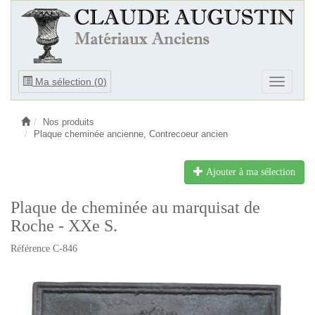
Ouvrir
Ma sélection (
0
)
Ouvrir
le
le
menu
menu
Nos produits
Plaque cheminée ancienne, Contrecoeur ancien
Ajouter à ma sélection
Plaque de cheminée au marquisat de
Roche - XXe S.
Référence C-846