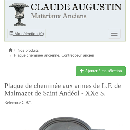
Ouvrir
Ma sélection (
0
)
Ouvrir
le
le
menu
menu
Nos produits
Plaque cheminée ancienne, Contrecoeur ancien
Ajouter à ma sélection
Plaque de cheminée aux armes de L.F. de
Malmazet de Saint Andéol - XXe S.
Référence C-971