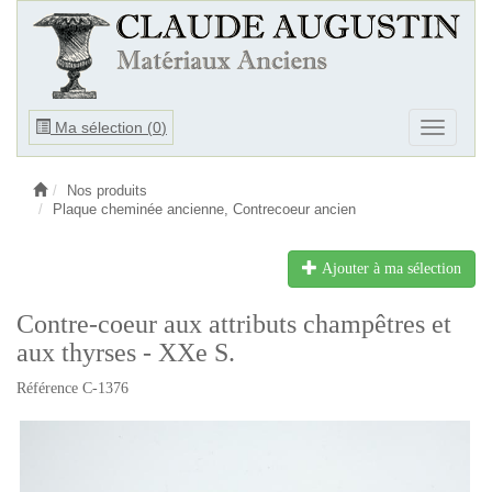
Ouvrir
Ma sélection (
0
)
Ouvrir
le
le
menu
menu
Nos produits
Plaque cheminée ancienne, Contrecoeur ancien
Ajouter à ma sélection
Contre-coeur aux attributs champêtres et
aux thyrses - XXe S.
Référence C-1376