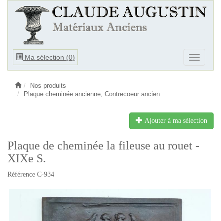
Ouvrir
Ma sélection (
0
)
Ouvrir
le
le
menu
menu
Nos produits
Plaque cheminée ancienne, Contrecoeur ancien
Ajouter à ma sélection
Plaque de cheminée la fileuse au rouet -
XIXe S.
Référence C-934