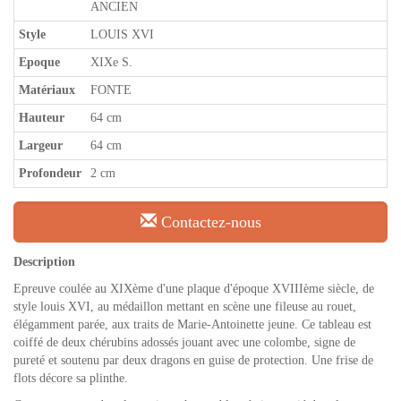
ANCIEN
Style
LOUIS XVI
Epoque
XIXe S.
Matériaux
FONTE
Hauteur
64 cm
Largeur
64 cm
Profondeur
2 cm
Contactez-nous
Description
Epreuve coulée au XIXème d'une plaque d'époque XVIIIème siècle, de
style louis XVI, au médaillon mettant en scène une fileuse au rouet,
élégamment parée, aux traits de Marie-Antoinette jeune. Ce tableau est
coiffé de deux chérubins adossés jouant avec une colombe, signe de
pureté et soutenu par deux dragons en guise de protection. Une frise de
flots décore sa plinthe.