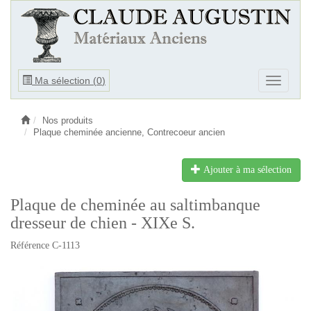
Ouvrir
Ma sélection (
0
)
Ouvrir
le
le
menu
menu
Nos produits
Plaque cheminée ancienne, Contrecoeur ancien
Ajouter à ma sélection
Plaque de cheminée au saltimbanque
dresseur de chien - XIXe S.
Référence C-1113