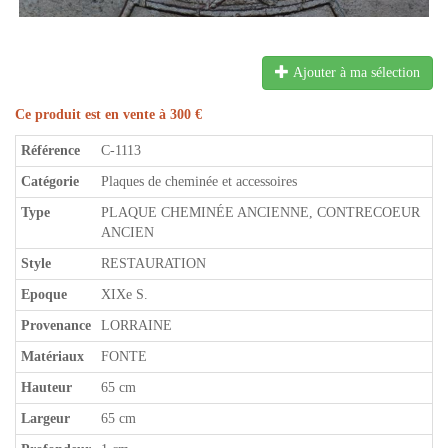
Ajouter à ma sélection
Ce produit est en vente à 300 €
Référence
C-1113
Catégorie
Plaques de cheminée et accessoires
Type
PLAQUE CHEMINÉE ANCIENNE, CONTRECOEUR
ANCIEN
Style
RESTAURATION
Epoque
XIXe S.
Provenance
LORRAINE
Matériaux
FONTE
Hauteur
65 cm
Largeur
65 cm