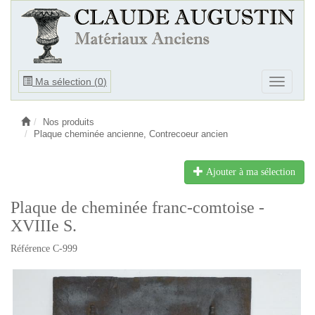
Ouvrir
Ma sélection (
0
)
Ouvrir
le
le
menu
menu
Nos produits
Plaque cheminée ancienne, Contrecoeur ancien
Ajouter à ma sélection
Plaque de cheminée franc-comtoise -
XVIIIe S.
Référence C-999