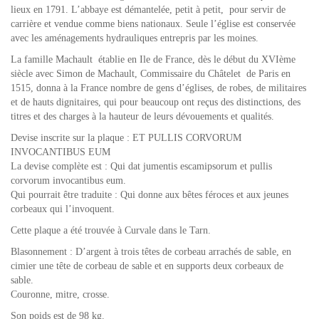
lieux en 1791. L’abbaye est démantelée, petit à petit, pour servir de
carrière et vendue comme biens nationaux. Seule l’église est conservée
avec les aménagements hydrauliques entrepris par les moines.
La famille Machault établie en Ile de France, dès le début du XVIème
siècle avec Simon de Machault, Commissaire du Châtelet de Paris en
1515, donna à la France nombre de gens d’églises, de robes, de militaires
et de hauts dignitaires, qui pour beaucoup ont reçus des distinctions, des
titres et des charges à la hauteur de leurs dévouements et qualités.
Devise inscrite sur la plaque : ET PULLIS CORVORUM
INVOCANTIBUS EUM
La devise complète est : Qui dat jumentis escamipsorum et pullis
corvorum invocantibus eum.
Qui pourrait être traduite : Qui donne aux bêtes féroces et aux jeunes
corbeaux qui l’invoquent.
Cette plaque a été trouvée à Curvale dans le Tarn.
Blasonnement : D’argent à trois têtes de corbeau arrachés de sable, en
cimier une tête de corbeau de sable et en supports deux corbeaux de
sable.
Couronne, mitre, crosse.
Son poids est de 98 kg.