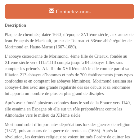
Contactez-nous
Description
Plaque de cheminée, datée 1680, d’époque XVIIème siècle, aux armes de
Jean-François de Machault, prieur de Tournac et 53ème abbé régulier de
Morimond en Haute-Marne (1667-1680).
L’abbaye cistercienne de Morimond, 4ème fille de Citeaux, fondée au
XIIème siècle vers 1115/1118 compta jusqu’à 84 abbayes-filles sans
compter les prieurés. A la fin du XVIIIème siècle elle compte parmi sa
filiation 213 abbayes d’hommes et prés de 700 établissements (tous types
confondus et en comptant les abbayes féminines). Morimond essaima ses
abbayes-filles avec une grande régularité dés ses débuts et sa renommée
lui apporta un nombre de plus en plus grand de disciples.
Après avoir fondé plusieurs colonies dans le sud de la France vers 1140,
elle essaima en Espagne où elle eut un rôle prépondérant contre les
Almohades vers le milieu du XIIème siècle.
Morimond subit d’importantes déprédations lors des guerres de religion
(1572), puis au cours de la guerre de trente ans (1636). Après la
révolution, les derniers religieux se voient intimés l’ordre de quitter les