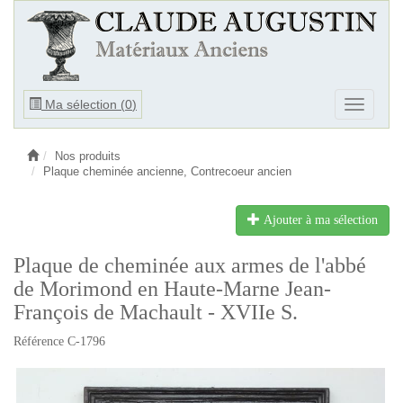
Ouvrir
Ma sélection (
0
)
Ouvrir
le
le
menu
menu
Nos produits
Plaque cheminée ancienne, Contrecoeur ancien
Ajouter à ma sélection
Plaque de cheminée aux armes de l'abbé
de Morimond en Haute-Marne Jean-
François de Machault - XVIIe S.
Référence C-1796