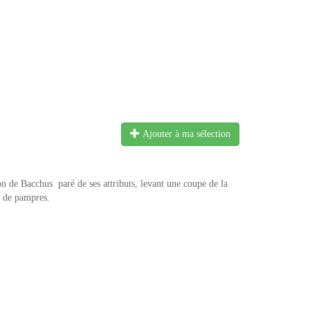
Ajouter à ma sélection
on de Bacchus paré de ses attributs, levant une coupe de la
te de pampres.