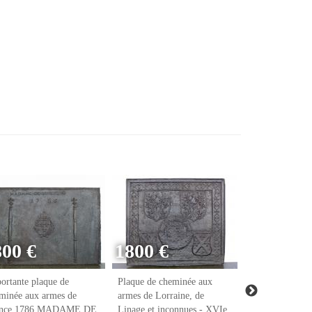
800 €
1800 €
ortante plaque de
Plaque de cheminée aux
Plaque de chem
minée aux armes de
armes de Lorraine, de
armes de Raoul
ance 1786 MADAME DE
Linage et inconnues - XVIe
notaire et tréso