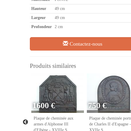
Hauteur
49 cm
Largeur
49 cm
Profondeur
2 cm
Contactez-nous
Produits similaires
1600 €
750 €
eminée franc-
Plaque de cheminée aux
Plaque de cheminée portr
VIIIe S.
armes d'Alphonse III
de Charles II d'Espagne -
d'Elbène - XVIIIe S.
XVIIe S.