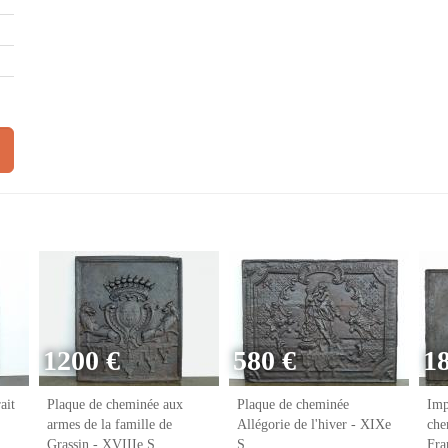
1200 €
580 €
1
ait
Plaque de cheminée aux
Plaque de cheminée
Imp
armes de la famille de
Allégorie de l'hiver - XIXe
che
Grassin - XVIIIe S.
S.
Fr