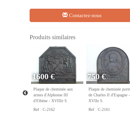
Contactez-nous
Produits similaires
1600 €
750 €
eminée franc-
Plaque de cheminée aux
Plaque de cheminée portr
VIIIe S.
armes d'Alphonse III
de Charles II d'Espagne -
d'Elbène - XVIIIe S.
XVIIe S.
Ref : C-2162
Ref : C-2161