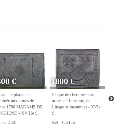
800 €
1800 €
ortante plaque de
Plaque de cheminée aux
Plaque de chem
minée aux armes de
armes de Lorraine, de
armes de Raoul
ance 1786 MADAME DE
Linage et inconnues - XVIe
notaire et tréso
NCHEND - XVIIIe S.
S.
François Ier - 
 : C-2158
Ref : C-2156
Ref : C-2123