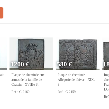
1200 €
580 €
1
ait
Plaque de cheminée aux
Plaque de cheminée
Imp
armes de la famille de
Allégorie de l'hiver - XIXe
che
Grassin - XVIIIe S.
S.
Fr
LO
Ref : C-2160
Ref : C-2159
Ref