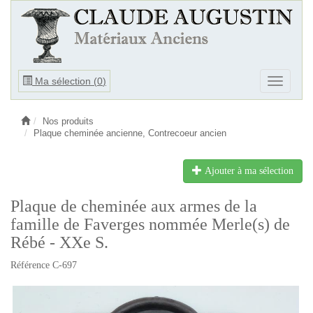
Ouvrir
Ma sélection (
0
)
Ouvrir
le
le
menu
menu
Nos produits
Plaque cheminée ancienne, Contrecoeur ancien
Ajouter à ma sélection
Plaque de cheminée aux armes de la
famille de Faverges nommée Merle(s) de
Rébé - XXe S.
Référence C-697