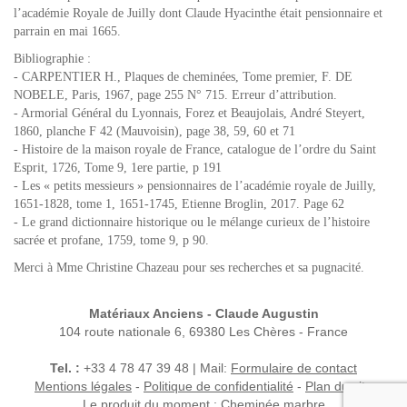
l’académie Royale de Juilly dont Claude Hyacinthe était pensionnaire et
parrain en mai 1665.
Bibliographie :
- CARPENTIER H., Plaques de cheminées, Tome premier, F. DE
NOBELE, Paris, 1967, page 255 N° 715. Erreur d’attribution.
- Armorial Général du Lyonnais, Forez et Beaujolais, André Steyert,
1860, planche F 42 (Mauvoisin), page 38, 59, 60 et 71
- Histoire de la maison royale de France, catalogue de l’ordre du Saint
Esprit, 1726, Tome 9, 1ere partie, p 191
- Les « petits messieurs » pensionnaires de l’académie royale de Juilly,
1651-1828, tome 1, 1651-1745, Etienne Broglin, 2017. Page 62
- Le grand dictionnaire historique ou le mélange curieux de l’histoire
sacrée et profane, 1759, tome 9, p 90.
Merci à Mme Christine Chazeau pour ses recherches et sa pugnacité.
Matériaux Anciens - Claude Augustin
104 route nationale 6, 69380 Les Chères - France
Tel. :
+33 4 78 47 39 48 | Mail:
Formulaire de contact
Mentions légales
-
Politique de confidentialité
-
Plan du site
Le produit du moment :
Cheminée marbre