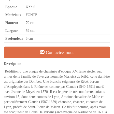
Epoque
XXe S.
Matériaux
FONTE
Hauteur
70 cm
Largeur
59 cm
Profondeur
6 cm
Contactez-nous
Description
Réédition d’une plaque de cheminée d’époque XVIIème siècle, aux
armes de la famille de Faverges nommée Merle(s) de Rébé, cette dernière
est originaire des Dombes. Une branche seigneurs de Rébé, barons
d’Amplepuis dans le Rhône est connue par Claude (1540-1591) marié
avec Jeanne de Meyzé en 1570. Il est le père de très nombreux enfants,
environ 15, dont deux comtes de Lyon, Antoine chevalier de Malte et
particulièrement Claude (1587-1659) chanoine, chancre, et comte de
Lyon, prévôt de Saint-Pierre de Mâcon. Ce fils fut nommé, après avoir
été coadjuteur de Louis De Vervins (archevêque de Narbonne de 1600 à