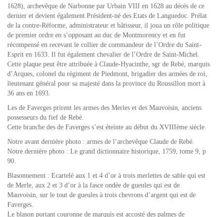
1628), archevêque de Narbonne par Urbain VIII en 1628 au décès de ce
dernier et devient également Président-né des Etats de Languedoc. Prélat
de la contre-Réforme, administrateur et bâtisseur, il joua un rôle politique
de premier ordre en s’opposant au duc de Montmorency et en fut
récompensé en recevant le collier de commandeur de l’Ordre du Saint-
Esprit en 1633. Il fut également chevalier de l’Ordre de Saint-Michel.
Cette plaque peut être attribuée à Claude-Hyacinthe, sgr de Rebé, marquis
d’Arques, colonel du régiment de Piedmont, brigadier des armées de roi,
lieutenant général pour sa majesté dans la province du Roussillon mort à
36 ans en 1693.
Les de Faverges prirent les armes des Merles et des Mauvoisin, anciens
possesseurs du fief de Rebé.
Cette branche des de Faverges s’est éteinte au début du XVIIIème siècle.
Notre avant dernière photo : armes de l’archevêque Claude de Rebé.
Notre dernière photo : Le grand dictionnaire historique, 1759, tome 9, p
90.
Blasonnement : Ecartelé aux 1 et 4 d’or à trois merlettes de sable qui est
de Merle, aux 2 et 3 d’or à la fasce ondée de gueules qui est de
Mauvoisin, sur le tout de gueules à trois chevrons d’argent qui est de
Faverges.
Le blason portant couronne de marquis est accosté des palmes de