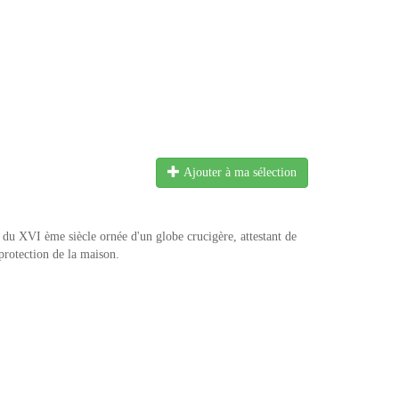
Ajouter à ma sélection
u XVI ème siècle ornée d'un globe crucigère, attestant de
protection de la maison.