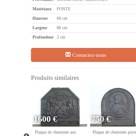
Matériaux
FONTE
Hauteur
69 cm
Largeur
80 cm
Profondeur
2 cm
Contactez-nous
Produits similaires
1600 €
750 €
eminée franc-
Plaque de cheminée aux
Plaque de cheminée portr