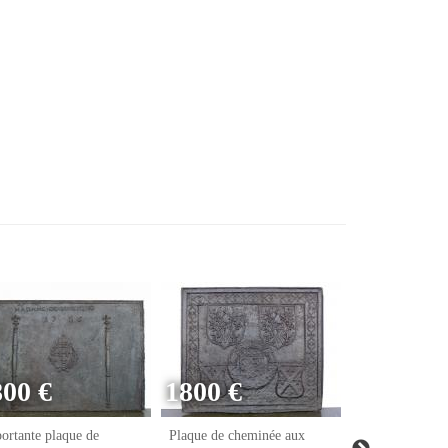
800 €
1800 €
ortante plaque de
Plaque de cheminée aux
Plaque de chem