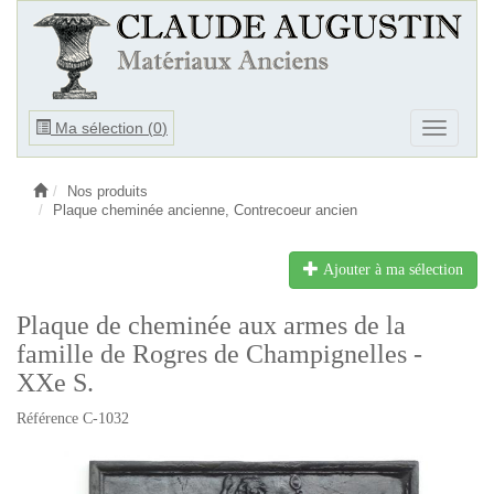
Ouvrir
Ma sélection (
0
)
Ouvrir
le
le
menu
menu
Nos produits
Plaque cheminée ancienne, Contrecoeur ancien
Ajouter à ma sélection
Plaque de cheminée aux armes de la
famille de Rogres de Champignelles -
XXe S.
Référence C-1032