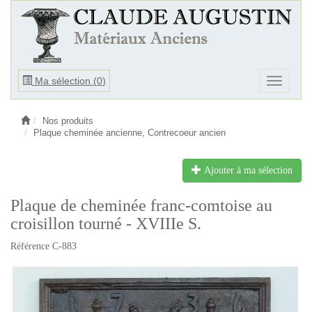
Ouvrir
Ma sélection (
0
)
Ouvrir
le
le
menu
menu
Nos produits
Plaque cheminée ancienne, Contrecoeur ancien
Ajouter à ma sélection
Plaque de cheminée franc-comtoise au
croisillon tourné - XVIIIe S.
Référence C-883