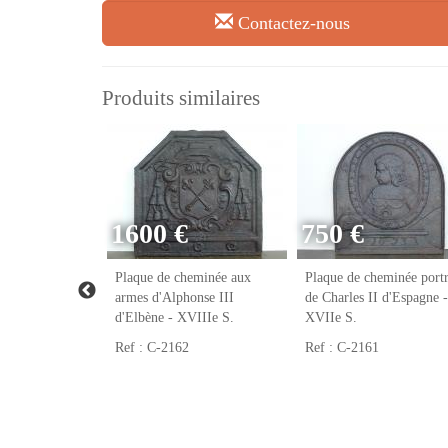
Contactez-nous
Produits similaires
1600 €
750 €
eminée franc-
Plaque de cheminée aux
Plaque de cheminée portr
VIIIe S.
armes d'Alphonse III
de Charles II d'Espagne -
d'Elbène - XVIIIe S.
XVIIe S.
Ref : C-2162
Ref : C-2161