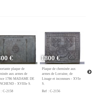
800 €
1800 €
ortante plaque de
Plaque de cheminée aux
Plaque de chem
minée aux armes de
armes de Lorraine, de
armes de Raoul
ance 1786 MADAME DE
Linage et inconnues - XVIe
notaire et tréso
NCHEND - XVIIIe S.
S.
François Ier - 
 : C-2158
Ref : C-2156
Ref : C-2123