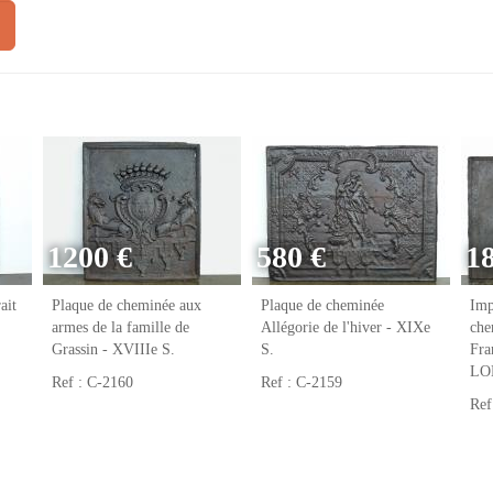
1200 €
580 €
1
ait
Plaque de cheminée aux
Plaque de cheminée
Imp
armes de la famille de
Allégorie de l'hiver - XIXe
che
Grassin - XVIIIe S.
S.
Fr
LO
Ref : C-2160
Ref : C-2159
Ref