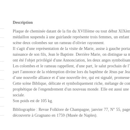
Description
Plaque de cheminée datant de la fin du XVIIIème ou tout début XIXème 
médaillon suspendu à une guirlande représente trois femmes, un enfant 
scène deux colombes sur un rameau d'olivier rayonnent.
Il s'agit d'une représentation de la visite de Marie, assise à gauche porta
naissance de son fils, Jean le Baptiste. Derrière Marie, on distingue s
ont été l'objet privilégié d'une Annonciation, les deux anges symbolisan
Les colombes et le rameau rappellent, d'une part, le salut prochain de l
part l'annonce de la rédemption divine lors du baptême de Jésus par Je
d’une nouvelle alliance et d’une nouvelle ère, qui est signalé, promesse 
Cette scène Biblique, délicate et symboliquement riche, mélange de cont
prophétique de l'engendrement d'un nouveau monde. Elle est aussi une a
sociale.
Son poids est de 105 kg.
Bibliographie : Revue Folklore de Champagne, janvier 77, N° 55, page
découverte à Gragnano en 1759 (Musée de Naples).