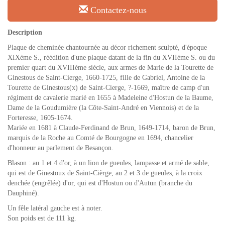
Contactez-nous
Description
Plaque de cheminée chantournée au décor richement sculpté, d'époque
XIXème S., réédition d'une plaque datant de la fin du XVIIéme S. ou du
premier quart du XVIIIème siècle, aux armes de Marie de la Tourette de
Ginestous de Saint-Cierge, 1660-1725, fille de Gabriel, Antoine de la
Tourette de Ginestous(x) de Saint-Cierge, ?-1669, maître de camp d'un
régiment de cavalerie marié en 1655 à Madeleine d'Hostun de la Baume,
Dame de la Goudumière (la Côte-Saint-André en Viennois) et de la
Forteresse, 1605-1674.
Mariée en 1681 à Claude-Ferdinand de Brun, 1649-1714, baron de Brun,
marquis de la Roche au Comté de Bourgogne en 1694, chancelier
d'honneur au parlement de Besançon.
Blason : au 1 et 4 d'or, à un lion de gueules, lampasse et armé de sable,
qui est de Ginestoux de Saint-Cièrge, au 2 et 3 de gueules, à la croix
denchée (engrêlée) d'or, qui est d'Hostun ou d'Autun (branche du
Dauphiné).
Un fêle latéral gauche est à noter.
Son poids est de 111 kg.