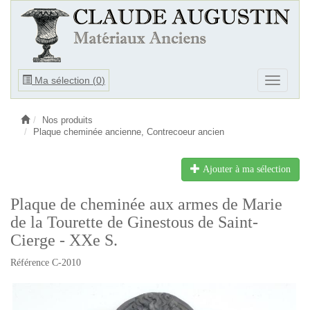
Ouvrir
Ma sélection (
0
)
Ouvrir
le
le
menu
menu
Nos produits
Plaque cheminée ancienne, Contrecoeur ancien
Ajouter à ma sélection
Plaque de cheminée aux armes de Marie
de la Tourette de Ginestous de Saint-
Cierge - XXe S.
Référence C-2010