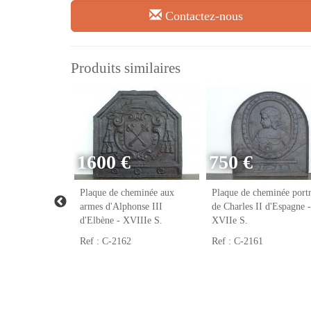
Contactez-nous
Produits similaires
1600 €
750 €
eminée franc-
Plaque de cheminée aux
Plaque de cheminée portr
VIIIe S.
armes d'Alphonse III
de Charles II d'Espagne -
d'Elbène - XVIIIe S.
XVIIe S.
Ref : C-2162
Ref : C-2161