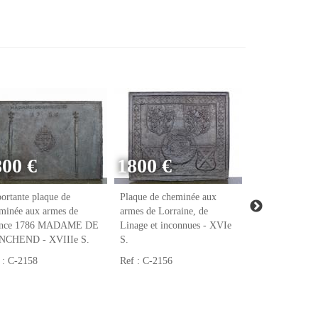
800 €
1800 €
ortante plaque de
Plaque de cheminée aux
Plaque de chem
minée aux armes de
armes de Lorraine, de
armes de Raoul
ance 1786 MADAME DE
Linage et inconnues - XVIe
notaire et tréso
NCHEND - XVIIIe S.
S.
François Ier - 
 : C-2158
Ref : C-2156
Ref : C-2123