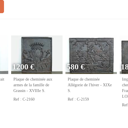
1200 €
580 €
1
ait
Plaque de cheminée aux
Plaque de cheminée
Imp
armes de la famille de
Allégorie de l'hiver - XIXe
che
Grassin - XVIIIe S.
S.
Fr
LO
Ref : C-2160
Ref : C-2159
Ref