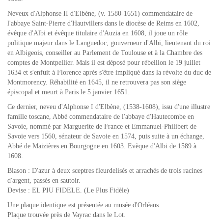
Neveux d'Alphonse II d'Elbène, (v. 1580-1651) commendataire de
l'abbaye Saint-Pierre d'Hautvillers dans le diocèse de Reims en 1602,
évêque d'Albi et évêque titulaire d'Auzia en 1608, il joue un rôle
politique majeur dans le Languedoc; gouverneur d'Albi, lieutenant du roi
en Albigeois, conseiller au Parlement de Toulouse et à la Chambre des
comptes de Montpellier. Mais il est déposé pour rébellion le 19 juillet
1634 et s'enfuit à Florence après s'être impliqué dans la révolte du duc de
Montmorency. Réhabilité en 1645, il ne retrouvera pas son siège
épiscopal et meurt à Paris le 5 janvier 1651.
Ce dernier, neveu d'Alphonse I d'Elbène, (1538-1608), issu d'une illustre
famille toscane, Abbé commendataire de l'abbaye d'Hautecombe en
Savoie, nommé par Marguerite de France et Emmanuel-Philibert de
Savoie vers 1560, sénateur de Savoie en 1574, puis suite à un échange,
Abbé de Maizières en Bourgogne en 1603. Evèque d'Albi de 1589 à
1608.
Blason : D'azur à deux sceptres fleurdelisés et arrachés de trois racines
d'argent, passés en sautoir.
Devise : EL PIU FIDELE. (Le Plus Fidèle)
Une plaque identique est présentée au musée d'Orléans.
Plaque trouvée près de Vayrac dans le Lot.