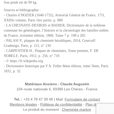
Son poids est de 99 kg.
Sources et bibliographie :
- Charles d’HOZIER (1640-1732), Armorial Général de France, 1711,
XXIIIe volume, Paris 1ère partie, p. 880.
- LA CHESNAYE-DESBOIS et BADIER, Dictionnaire de la noblesse
contenant les généalogies, l’histoire et la chronologie des familles nobles
de France, troisième édition, 1868, Tome 7 p. 198 à 202.
- PALASI P., plaques de cheminée héraldiques, 2014, Gourcuff
Gradenigo, Paris, p. 113, n° 139.
- CARPENTIER H., Plaques de cheminées, Tome premier, F. DE
NOBELE, Paris, 1912, p. 256, n° 719.
- © https://fr.wikipedia.org
- Dictionnaire historique par F.X. Feller 8ème édition, tome 5ème, Paris
1832, p. 32.
Matériaux Anciens - Claude Augustin
104 route nationale 6, 69380 Les Chères - France
Tel. :
+33 4 78 47 39 48 | Mail:
Formulaire de contact
Mentions légales
-
Politique de confidentialité
-
Plan du site
Le produit du moment :
Cheminée marbre