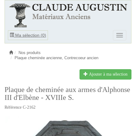
Ouvrir
Ma sélection (
0
)
Ouvrir
le
le
menu
menu
Nos produits
Plaque cheminée ancienne, Contrecoeur ancien
Ajouter à ma sélection
Plaque de cheminée aux armes d'Alphonse
III d'Elbène - XVIIIe S.
Référence C-2162