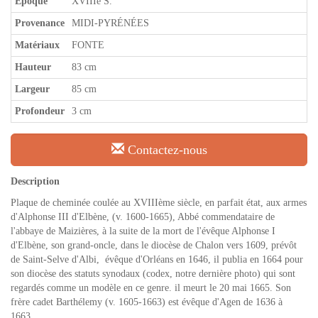
Epoque
XVIIIe S.
Provenance
MIDI-PYRÉNÉES
Matériaux
FONTE
Hauteur
83 cm
Largeur
85 cm
Profondeur
3 cm
Contactez-nous
Description
Plaque de cheminée coulée au XVIIIème siècle, en parfait état, aux armes
d'Alphonse III d'Elbène, (v. 1600-1665), Abbé commendataire de
l'abbaye de Maizières, à la suite de la mort de l'évêque Alphonse I
d'Elbène, son grand-oncle, dans le diocèse de Chalon vers 1609, prévôt
de Saint-Selve d'Albi, évêque d'Orléans en 1646, il publia en 1664 pour
son diocèse des statuts synodaux (codex, notre dernière photo) qui sont
regardés comme un modèle en ce genre. il meurt le 20 mai 1665. Son
frère cadet Barthélemy (v. 1605-1663) est évêque d'Agen de 1636 à
1663.