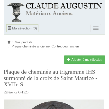
Ouvrir
Ma sélection (
0
)
Ouvrir
le
le
menu
menu
Nos produits
Plaque cheminée ancienne, Contrecoeur ancien
Ajouter à ma sélection
Plaque de cheminée au trigramme IHS
surmonté de la croix de Saint Maurice -
XVIIe S.
Référence C-1525