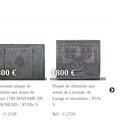
800 €
1800 €
ortante plaque de
Plaque de cheminée aux
Plaque de chem
minée aux armes de
armes de Lorraine, de
armes de Raoul
ance 1786 MADAME DE
Linage et inconnues - XVIe
notaire et tréso
NCHEND - XVIIIe S.
S.
François Ier - 
 : C-2158
Ref : C-2156
Ref : C-2123