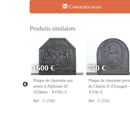
Contactez-nous
Produits similaires
1600 €
750 €
eminée franc-
Plaque de cheminée aux
Plaque de cheminée portr
VIIIe S.
armes d'Alphonse III
de Charles II d'Espagne -
d'Elbène - XVIIIe S.
XVIIe S.
Ref : C-2162
Ref : C-2161