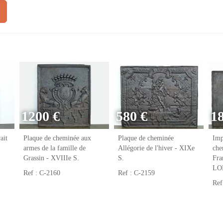
1200 €
580 €
1
ait
Plaque de cheminée aux
Plaque de cheminée
Imp
armes de la famille de
Allégorie de l'hiver - XIXe
che
Grassin - XVIIIe S.
S.
Fr
LO
Ref : C-2160
Ref : C-2159
Ref