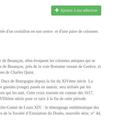
Ajouter à ma sélection
 d'un croisillon en son centre et d'une paire de colonnes.
e de Besançon, elles évoquent les colonnes antiques qui se
le de Besançon, près de la voie Romaine venant de Genève, et
mes de Charles Quint.
es Ducs de Bourgogne depuis la fin du XIVème siècle. La
 gueules (rouge) passés en sautoir, sera utilisée par les
s qui les unit. Cette croix tournée est connue dès 1617,
IIéme siècle pour ce tarir à la fin de cette période.
anche-Comté de Louis XIV : le témoignage emblématique des
s de la Société d’Emulation du Doubs, nouvelle série, n° 44,