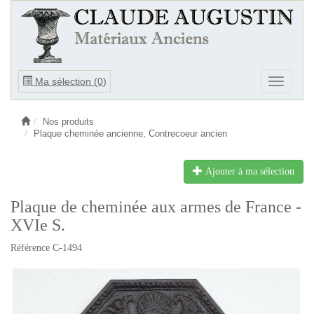
Ouvrir
Ma sélection (
0
)
Ouvrir
le
le
menu
menu
Nos produits
Plaque cheminée ancienne, Contrecoeur ancien
Ajouter à ma sélection
Plaque de cheminée aux armes de France -
XVIe S.
Référence C-1494