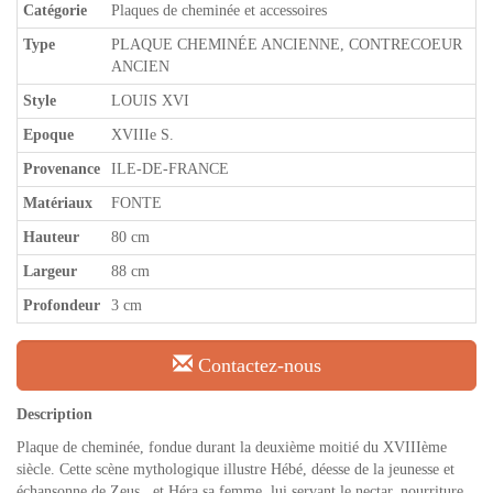
Catégorie
Plaques de cheminée et accessoires
Type
PLAQUE CHEMINÉE ANCIENNE, CONTRECOEUR
ANCIEN
Style
LOUIS XVI
Epoque
XVIIIe S.
Provenance
ILE-DE-FRANCE
Matériaux
FONTE
Hauteur
80 cm
Largeur
88 cm
Profondeur
3 cm
Contactez-nous
Description
Plaque de cheminée, fondue durant la deuxième moitié du XVIIIème
siècle. Cette scène mythologique illustre Hébé, déesse de la jeunesse et
échansonne de Zeus , et Héra sa femme, lui servant le nectar, nourriture