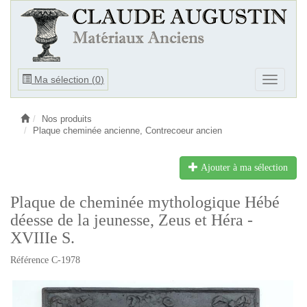
Ouvrir
Ma sélection (
0
)
Ouvrir
le
le
menu
menu
Nos produits
Plaque cheminée ancienne, Contrecoeur ancien
Ajouter à ma sélection
Plaque de cheminée mythologique Hébé
déesse de la jeunesse, Zeus et Héra -
XVIIIe S.
Référence C-1978