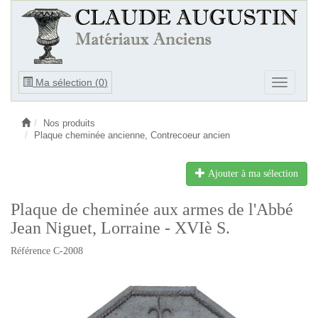
Ouvrir
Ma sélection (
0
)
Ouvrir
le
le
menu
menu
Nos produits
Plaque cheminée ancienne, Contrecoeur ancien
Ajouter à ma sélection
Plaque de cheminée aux armes de l'Abbé
Jean Niguet, Lorraine - XVIè S.
Référence C-2008