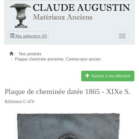
Ouvrir
Ma sélection (
0
)
Ouvrir
le
le
menu
menu
Nos produits
Plaque cheminée ancienne, Contrecoeur ancien
Ajouter à ma sélection
Plaque de cheminée datée 1865 - XIXe S.
Référence C-470