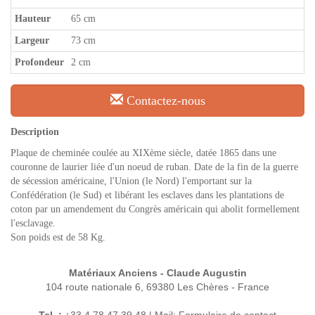
Hauteur
65 cm
Largeur
73 cm
Profondeur
2 cm
Contactez-nous
Description
Plaque de cheminée coulée au XIXème siècle, datée 1865 dans une
couronne de laurier liée d'un noeud de ruban. Date de la fin de la guerre
de sécession américaine, l'Union (le Nord) l'emportant sur la
Confédération (le Sud) et libérant les esclaves dans les plantations de
coton par un amendement du Congrès américain qui abolit formellement
l'esclavage.
Son poids est de 58 Kg.
Matériaux Anciens - Claude Augustin
104 route nationale 6, 69380 Les Chères - France
Tel. :
+33 4 78 47 39 48 | Mail:
Formulaire de contact