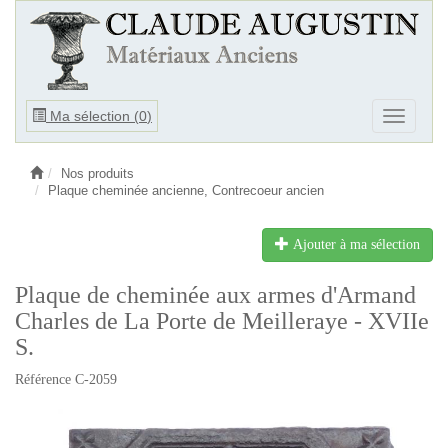
Ouvrir
Ma sélection (
0
)
Ouvrir
le
le
menu
menu
Nos produits
Plaque cheminée ancienne, Contrecoeur ancien
Ajouter à ma sélection
Plaque de cheminée aux armes d'Armand
Charles de La Porte de Meilleraye - XVIIe
S.
Référence C-2059