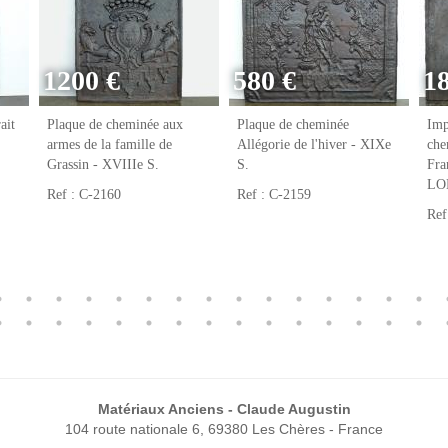
1200 €
580 €
1
ait
Plaque de cheminée aux
Plaque de cheminée
Imp
armes de la famille de
Allégorie de l'hiver - XIXe
che
Grassin - XVIIIe S.
S.
Fr
LO
Ref : C-2160
Ref : C-2159
Ref
Matériaux Anciens - Claude Augustin
104 route nationale 6, 69380 Les Chères - France