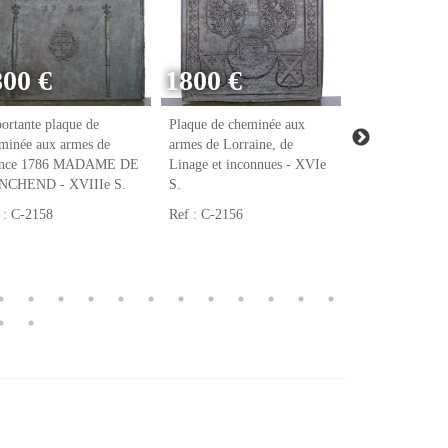
800 €
1800 €
ortante plaque de
Plaque de cheminée aux
Plaque de chem
minée aux armes de
armes de Lorraine, de
armes de Raoul
ance 1786 MADAME DE
Linage et inconnues - XVIe
notaire et tréso
NCHEND - XVIIIe S.
S.
François Ier - 
 : C-2158
Ref : C-2156
Ref : C-2123