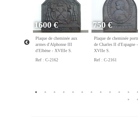
1600 €
750 €
eminée franc-
Plaque de cheminée aux
Plaque de cheminée portr
VIIIe S.
armes d'Alphonse III
de Charles II d'Espagne -
d'Elbène - XVIIIe S.
XVIIe S.
Ref : C-2162
Ref : C-2161