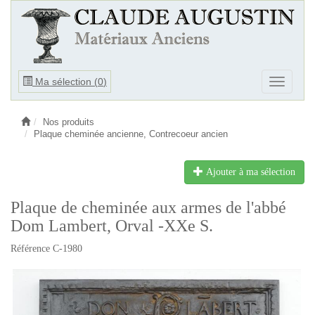
Ouvrir
Ma sélection (
0
)
Ouvrir
le
le
menu
menu
Nos produits
Plaque cheminée ancienne, Contrecoeur ancien
Ajouter à ma sélection
Plaque de cheminée aux armes de l'abbé
Dom Lambert, Orval -XXe S.
Référence C-1980