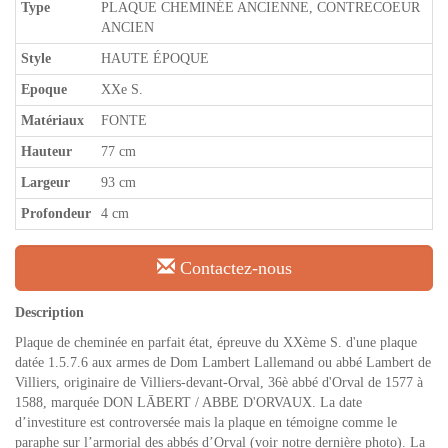
Type
PLAQUE CHEMINÉE ANCIENNE, CONTRECOEUR
ANCIEN
Style
HAUTE ÉPOQUE
Epoque
XXe S.
Matériaux
FONTE
Hauteur
77 cm
Largeur
93 cm
Profondeur
4 cm
Contactez-nous
Description
Plaque de cheminée en parfait état, épreuve du XXème S. d'une plaque
datée 1.5.7.6 aux armes de Dom Lambert Lallemand ou abbé Lambert de
Villiers, originaire de Villiers-devant-Orval, 36è abbé d'Orval de 1577 à
1588, marquée DON LĀBERT / ABBE D'ORVAUX. La date
d’investiture est controversée mais la plaque en témoigne comme le
paraphe sur l’armorial des abbés d’Orval (voir notre dernière photo). La