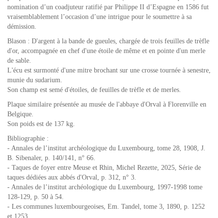
nomination d’un coadjuteur ratifié par Philippe II d’Espagne en 1586 fut
vraisemblablement l’occasion d’une intrigue pour le soumettre à sa
démission.
Blason : D'argent à la bande de gueules, chargée de trois feuilles de trèfle
d'or, accompagnée en chef d'une étoile de même et en pointe d'un merle
de sable.
L'écu est surmonté d'une mitre brochant sur une crosse tournée à senestre,
munie du sudarium.
Son champ est semé d'étoiles, de feuilles de trèfle et de merles.
Plaque similaire présentée au musée de l'abbaye d'Orval à Florenville en
Belgique.
Son poids est de 137 kg.
Bibliographie :
- Annales de l’institut archéologique du Luxembourg, tome 28, 1908, J.
B. Sibenaler, p. 140/141, n° 66.
- Taques de foyer entre Meuse et Rhin, Michel Rezette, 2025, Série de
taques dédiées aux abbés d'Orval, p. 312, n° 3.
- Annales de l’institut archéologique du Luxembourg, 1997-1998 tome
128-129, p. 50 à 54.
- Les communes luxembourgeoises, Em. Tandel, tome 3, 1890, p. 1252
et 1253.