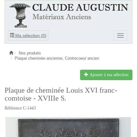
Ouvrir
Ma sélection (
0
)
Ouvrir
le
le
menu
menu
Nos produits
Plaque cheminée ancienne, Contrecoeur ancien
Ajouter à ma sélection
Plaque de cheminée Louis XVI franc-
comtoise - XVIIIe S.
Référence C-1443