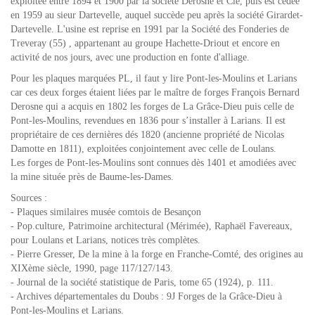
exploitée entre 1894 et 1900 par la société Derosne et Cie, puis est cédée
en 1959 au sieur Dartevelle, auquel succède peu après la société Girardet-
Dartevelle. L'usine est reprise en 1991 par la Société des Fonderies de
Treveray (55) , appartenant au groupe Hachette-Driout et encore en
activité de nos jours, avec une production en fonte d'alliage.
Pour les plaques marquées PL, il faut y lire Pont-les-Moulins et Larians
car ces deux forges étaient liées par le maître de forges François Bernard
Derosne qui a acquis en 1802 les forges de La Grâce-Dieu puis celle de
Pont-les-Moulins, revendues en 1836 pour s’installer à Larians. Il est
propriétaire de ces dernières dés 1820 (ancienne propriété de Nicolas
Damotte en 1811), exploitées conjointement avec celle de Loulans.
Les forges de Pont-les-Moulins sont connues dès 1401 et amodiées avec
la mine située près de Baume-les-Dames.
Sources :
- Plaques similaires musée comtois de Besançon
- Pop.culture, Patrimoine architectural (Mérimée), Raphaël Favereaux,
pour Loulans et Larians, notices très complètes.
- Pierre Gresser, De la mine à la forge en Franche-Comté, des origines au
XIXème siècle, 1990, page 117/127/143.
- Journal de la société statistique de Paris, tome 65 (1924), p. 111.
- Archives départementales du Doubs : 9J Forges de la Grâce-Dieu à
Pont-les-Moulins et Larians.