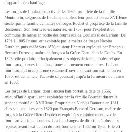
d'appareils de chauffage.
Les forges de Loulans en activité dès 1562, propriété de la famille
Montmarin, seigneurs de Loulans, doublent leur production au XVIIIème
siècle, par la famille de maître de forges Rochet et propriété de la famille
Boistouset. Son fourneau est autorisé, en 1737, pour l'exploitation
commune de mines en roche des fourneaux de Loulans et de Larians. De
1791 à 1805 l'usine est exploitée par le maître de forges Nicolas
Gauthier, puis cédée vers 1820 au sieur Henry et exploitée par François
Bernard Derosne, maître de forges à la Grâce-Dieu dans le Doubs. En
1825, elle produira principalement des objets de fonte moulée tel que
fourneaux, bornes-fontaines, fontes d'ornement entre autres. Le haut
fourneau, qui occupait une centaine d'ouvriers avant son extinction en
1870, est démantelé, l'activité se poursuit jusqu'à la fermeture de l'usine
en 1888.
Les forges de Larians, dont l'ancien bâti portait la date de 1656,
aujourd'hui disparu, sont exploitées par la famille Bouchet durant la
seconde moitié du XVIIIème. Propriété de Nicolas Damotte en 1811,
elles sont acquises vers 1820 par François Bernard Derosne, maître de
forges à la Grâce-Dieu (Doubs) et exploitées conjointement avec le
fourneau voisin de Loulans. L'usine changea de direction à plusieurs
reprises avant l'extinction du haut fourneau en 1862 ou 1863. Elle est