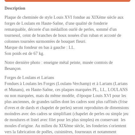
Description
Plaque de cheminée de style Louis XVI fondue au XIXéme siècle aux
forges de Loulans en Haute-Saône, d'une qualité de fonderie
remarquable, décorée d'un médaillon ourlé de perles, sommé d'un
tournesol, ceint de branches de houx nouées d'un ruban et accosté de
colonnes tournées surmontées de bouquet fleuri.
Marque du fondeur en bas à gauche : LL.
Son poids est de 67 kg.
Notre dernière photo : enseigne métal peinte, musée comtois de
Besançon.
Forges de Loulans et Larians
Fondues à Loulans les Forges (Loulans-Verchamp) et à Larians (Larians
et Munans), en Haute-Saône, ces plaques marquées PL, LL, LOULANS
ou non marquées, mais du même modèle, d'époque Louis XVI pour les
plus anciennes, de grandes tailles dont les cadres sont plus raffinés (frise
d'oves et de dards et chapelet de perles) seront reproduites de dimensions
moindres avec des cadres se simplifiant (chapelet de perles ou simple jeu
de moulures et listel avec filet pour les plus simples) en conservant les
moules d'origine. Au milieu du XIXème siècle, les fonderies s'orientent
vers la fabrication de poêles, cuisinières, fourneaux et notamment