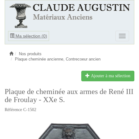
Ouvrir
Ma sélection (
0
)
Ouvrir
le
le
menu
menu
Nos produits
Plaque cheminée ancienne, Contrecoeur ancien
Ajouter à ma sélection
Plaque de cheminée aux armes de René III
de Froulay - XXe S.
Référence C-1502