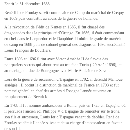
Esprit le 31 décembre 1688.
René III de Froulay servit comme aide de Camp du maréchal de Créquy
en 1669 puis combattit au cours de la guerre de hollande.
À la révocation de l’édit de Nantes en 1685, il fut chargé des
dragonnades dans la principauté d’Orange. En 1686, il était commandant
en chef dans le Languedoc et le Dauphiné. Il obtint le grade de maréchal
de camp en 1688 puis de colonel général des dragons en 1692 succédant à
Louis François de Bouffiers.
Entre 1693 et 1696 il tint avec Victor Amédée II de Savoie des
pourparlers secrets qui aboutirent au traité de Turin ( 20 Août 1696), et
au mariage du duc de Bourgogne avec Marie Adelaïde de Savoie.
Lors de la guerre de succession d’Espagne en 1702, il défendit Mantoue
assiégée . Il obtint la distinction de maréchal de France en 1703 et fut
nommé général en chef des armées d'Espagne l'année suivante en
remplacement de Berwick.
En 1708 il fut nommé ambassadeur à Rome, puis en 1723 en Espagne, où
il persuada l'ancien roi Philippe V d’Espagne de remonter sur le trône,
son fils et successeur, Louis Ier d’Espagne venant de décéder. René de
Froulay se démit l’année suivante de sa charge d'ambassadeur en faveur
de son fils.