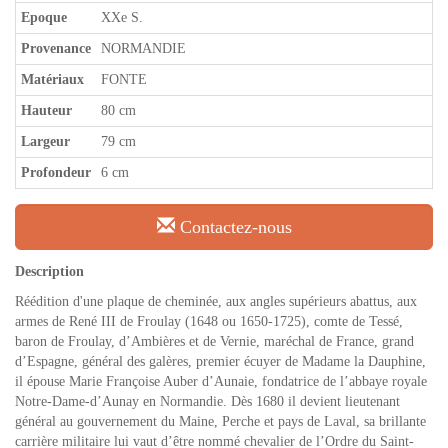
Epoque
XXe S.
Provenance
NORMANDIE
Matériaux
FONTE
Hauteur
80 cm
Largeur
79 cm
Profondeur
6 cm
Contactez-nous
Description
Réédition d'une plaque de cheminée, aux angles supérieurs abattus, aux
armes de René III de Froulay (1648 ou 1650-1725), comte de Tessé,
baron de Froulay, d’Ambières et de Vernie, maréchal de France, grand
d’Espagne, général des galères, premier écuyer de Madame la Dauphine,
il épouse Marie Françoise Auber d’Aunaie, fondatrice de l’abbaye royale
Notre-Dame-d’Aunay en Normandie. Dès 1680 il devient lieutenant
général au gouvernement du Maine, Perche et pays de Laval, sa brillante
carrière militaire lui vaut d’être nommé chevalier de l’Ordre du Saint-